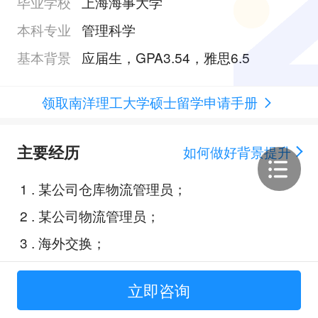
毕业学校
上海海事大学
本科专业
管理科学
基本背景
应届生，GPA3.54，雅思6.5
领取南洋理工大学硕士留学申请手册
主要经历
如何做好背景提升
1
.
某公司仓库物流管理员；
2
.
某公司物流管理员；
3
.
海外交换；
4
.
亚太地区大学生数学建模竞赛；
立即咨询
5
.
第十一届全国大学生统计建模竞