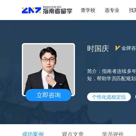
查学校
选专业
找
时国庆
金牌咨
简介：指南者连续多年
短，帮助学员匹配规划
立即咨询
个性化选校定位
成功案例
观点文章
学员评价