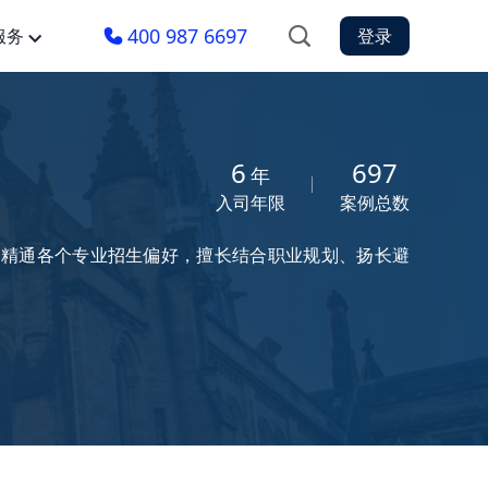
400 987 6697
服务
登录
6
697
年
入司年限
案例总数
区，精通各个专业招生偏好，擅长结合职业规划、扬长避