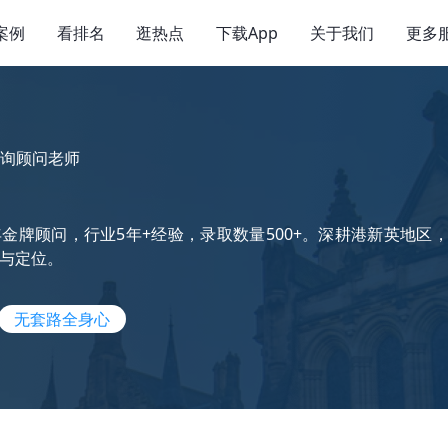
案例
看排名
逛热点
下载App
关于我们
更多
询顾问老师
金牌顾问，行业5年+经验，录取数量500+。深耕港新英地
与定位。
无套路全身心