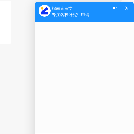
Ap
师
公
微信
在线
电话