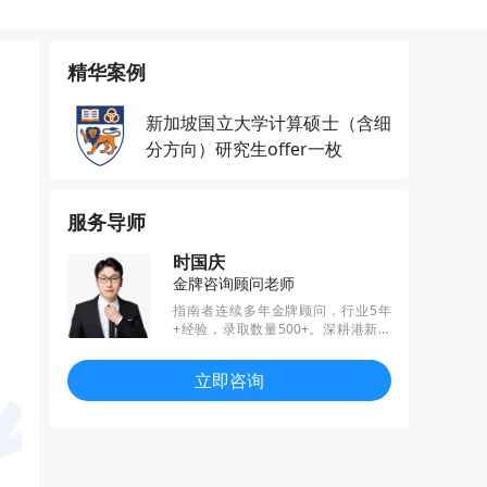
精华案例
新加坡国立大学计算硕士（含细
分方向）研究生offer一枚
服务导师
时国庆
金牌咨询顾问老师
指南者连续多年金牌顾问，行业5年
+经验，录取数量500+。深耕港新英
地区，精通各个专业招生偏好，擅长
结合职业规划、扬长避短，帮助学员
立即咨询
匹配规划与定位。