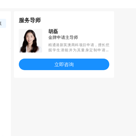
服务导师
藏
胡磊
金牌申请主导师
精通港新英澳商科项目申请，擅长挖
掘学生潜能并为其量身定制申请策
略。始终秉承“精细专注，专业引领”的
理念，通过细心规划和高效执行，已
立即咨询
帮助多名学生获得Cambridge、IC、
UCL、LSE、NUS、NTU、港大等顶尖
名校的录取，致力为每一位学生开启
成功之旅。