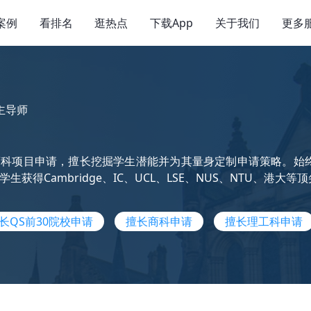
案例
看排名
逛热点
下载App
关于我们
更多
主导师
科项目申请，擅长挖掘学生潜能并为其量身定制申请策略。始终
生获得Cambridge、IC、UCL、LSE、NUS、NTU、
长QS前30院校申请
擅长商科申请
擅长理工科申请