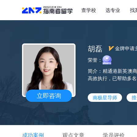
查学校
选专业
找
胡磊
金牌申请
荣誉：
简介：精通港新英澳商
高效执行，已帮助多名学
立即咨询
南极星导师
擅
成功案例
观点文章
学员评价