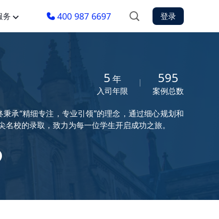
400 987 6697
服务
登录
5
595
年
入司年限
案例总数
秉承“精细专注，专业引领”的理念，通过细心规划和
港大等顶尖名校的录取，致力为每一位学生开启成功之旅。