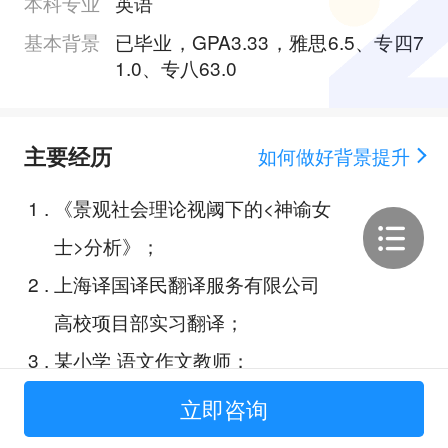
本科专业
英语
基本背景
已毕业，GPA3.33，雅思6.5、专四7
1.0、专八63.0
主要经历
如何做好背景提升
1
.
《景观社会理论视阈下的<神谕女
士>分析》；
2
.
上海译国译民翻译服务有限公司
高校项目部实习翻译；
3
.
某小学 语文作文教师；
4
.
安安网校园行-2020食药科普之星
立即咨询
创造营；