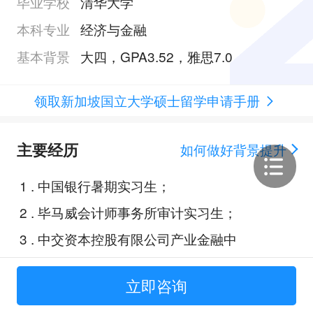
毕业学校
清华大学
本科专业
经济与金融
基本背景
大四，GPA3.52，雅思7.0
领取新加坡国立大学硕士留学申请手册
主要经历
如何做好背景提升
1
.
中国银行暑期实习生；
2
.
毕马威会计师事务所审计实习生；
3
.
中交资本控股有限公司产业金融中
心研究员；
立即咨询
4
.
Banco Santander, S.A. Beijing Br