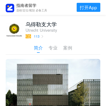
指南者留学
打开App
选校/定位/规划 必备工具
乌得勒支大学
Utrecht University
113
简介
专业
案例