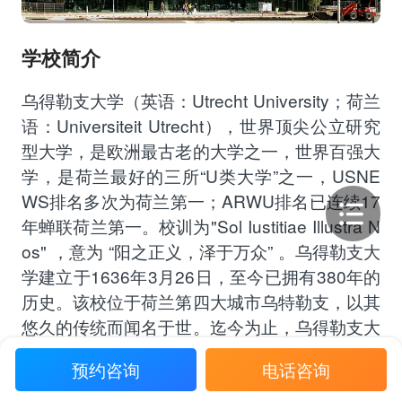
学校简介
乌得勒支大学（英语：Utrecht University；荷兰
语：Universiteit Utrecht），世界顶尖公立研究
型大学，是欧洲最古老的大学之一，世界百强大
学，是荷兰最好的三所“U类大学”之一，USNE
WS排名多次为荷兰第一；ARWU排名已连续17
年蝉联荷兰第一。校训为"Sol Iustitiae Illustra N
os" ，意为 “阳之正义，泽于万众” 。乌得勒支大
学建立于1636年3月26日，至今已拥有380年的
历史。该校位于荷兰第四大城市乌特勒支，以其
悠久的传统而闻名于世。迄今为止，乌得勒支大
学共培养出12位诺贝尔奖获得者以及15位斯宾
预约咨询
电话咨询
诺莎奖获得者。乌得勒支大学拥有超过3万学
生，以及6700多名讲师教授。 乌得勒支大学是