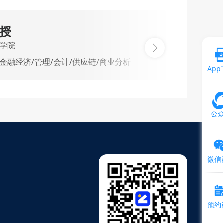
教授
学院
金融经济/管理/会计/供应链/商业分析
Ap
公
微信
预约