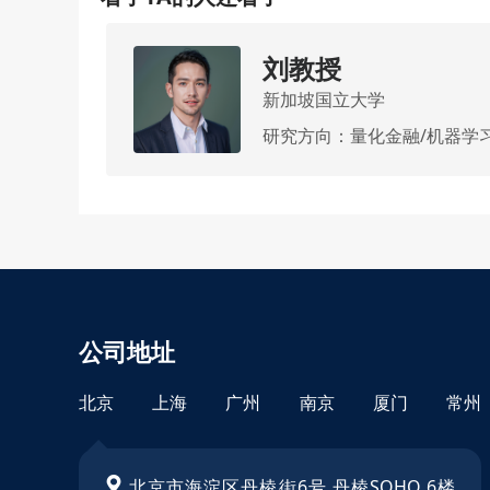
刘教授
新加坡国立大学
言模型
研究方向：量化金融/机器学习
公司地址
北京
上海
广州
南京
厦门
常州
北京市海淀区丹棱街6号 丹棱SOHO 6楼