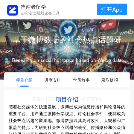
指南者留学
打开App
选校/定位/规划 必备工具
基于微博数据的社会热点话题研
究
Research on social hot topics based on Weibo data
项目介绍
进度安排
学员故事
录取捷报
项目介绍
PROJECT INTRODUCTION
随着社交媒体的快速发展，微博已成为信息传播和舆论引导的
重要平台。用户通过微博分享观点、讨论社会事件，使其成为
社会热点话题的聚集地。微博数据以其高时效性、大规模和广
覆盖的特点，为研究社会热点话题的演变、传播路径和公众情
绪提供了丰富的数据资源。利用微博数据分析社会热点话题，