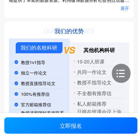
不仅能够揭示网络舆情的形成机制，还能为政府治理、企业公
展开
关和媒体传播策略提供数据支持。

本研究基于微博数据，利用文本挖掘、情感分析和社交网络分
我们的优势
OUR ADVANTAGES
析（SNA）等方法，探讨社会热点话题的形成、演化及其对社
会舆论的影响。通过构建热点话题识别模型，分析不同话题的
VS
我们的名校科研
其他机构科研
传播特征和公众情绪分布，为政府、企业和媒体在社交媒体环
境下的舆情管理和传播策略优化提供理论支持和实践参考。
10-20人班课
教授1v1指导
共同一作论文
独立一作论文
教授不指导论文
教授直接指导论文
不全都有推荐信
100%有推荐信
私人邮箱推荐
官方邮箱推荐信
只能在班课会议上沟
教授进群随时直接联系
通
呃
立即报名
英文授课听不懂
华人教授汉语指导