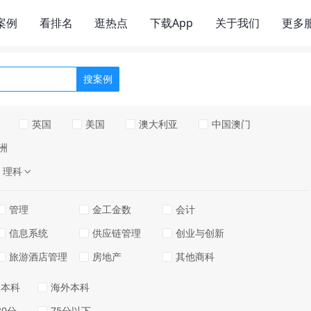
案例
看排名
逛热点
下载App
关于我们
更多
搜案例
英国
美国
澳大利亚
中国澳门
洲
理科
管理
金工金数
会计
信息系统
供应链管理
创业与创新
旅游酒店管理
房地产
其他商科
通本科
海外本科
80分
75分以下