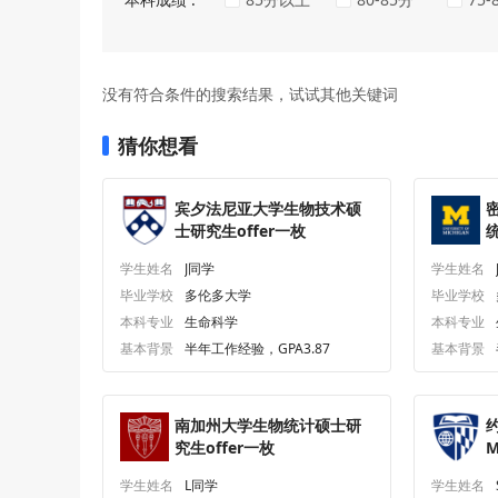
没有符合条件的搜索结果，试试其他关键词
猜你想看
宾夕法尼亚大学生物技术硕
士研究生offer一枚
学生姓名
J同学
学生姓名
毕业学校
多伦多大学
毕业学校
本科专业
生命科学
本科专业
基本背景
半年工作经验，GPA3.87
基本背景
南加州大学生物统计硕士研
究生offer一枚
M
a
学生姓名
L同学
学生姓名
o