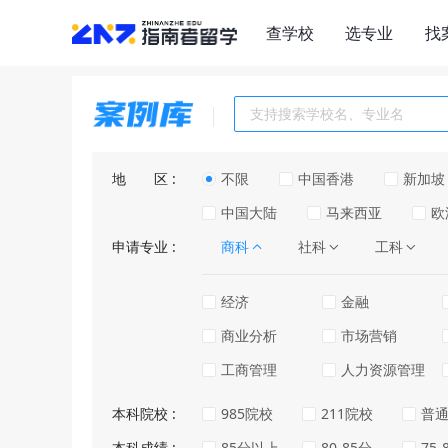
查学校
选专业
找
地区
不限
中国香港
新加坡
中国大陆
马来西亚
欧
申请专业
商科
社科
工科
经济
金融
商业分析
市场营销
工商管理
人力资源管理
本科院校
985院校
211院校
普
本科成绩
85分以上
80-85分
75-