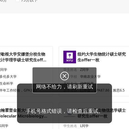
密歇根大学安娜堡分校生物
纽约大学生物统计硕士研究
统计学理学硕士研究生offer
生offer一枚
一枚
J同学
学生姓名
Z同学

多伦多大学
毕业学校
华南农业大学
生命科学
本科专业
动物科学
网络不给力，请刷新重试
半年工作经验，GPA3.87
基本背景
已毕业，GPA87.86，雅思6.5
约翰霍普金斯大学MHS in
手机号格式错误，请检查后重试。
乔治城大学生物信息学硕士
olecular Microbiology
研究生offer一枚
nd Immunology研究生
S同学
学生姓名
L同学
ffer一枚