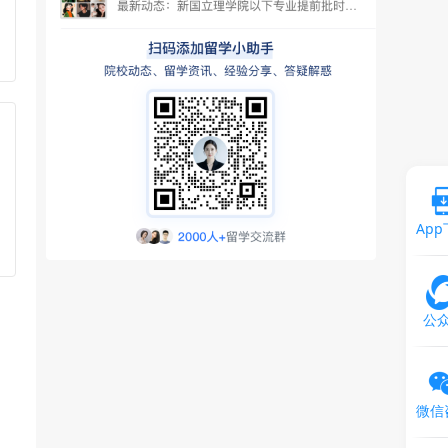
Ap
公
微信