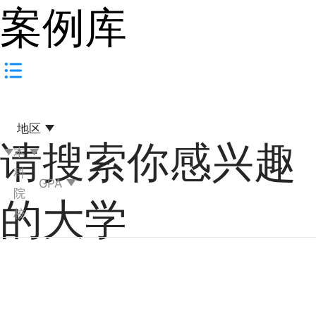
案例库
地区
请搜索你感兴趣
专
本
业
科
GPA
类
院
的大学
别
校