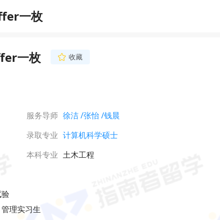
fer一枚
er一枚
收藏
钱晨
资深文书导师
双一流院校MTI翻译
语专八与翻译资格证书
科、商科领域文书写作
服务导师
徐洁
/张怡
/钱晨
杂的技术术语与项目经
立即咨询
逻辑清晰、叙事流畅的
录取专业
计算机科学硕士
致力于从学生的科研
中，解码其背后的创新
价值。
本科专业
土木工程
试验
目管理实习生