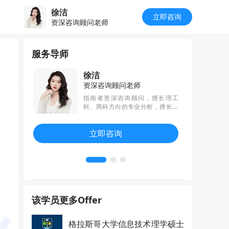
徐洁
立即咨询
资深咨询顾问老师
服务导师
徐洁
资深咨询顾问老师
硕士，持有英
指南者资深咨询顾问，擅长理工
。深耕理工
科、商科方向的专业分析，擅长从
，擅长将复
职业规划发展方向给出专业选校建
历，转化为
议。专业、耐心、负责、诚信、已
立即咨询
文本语言。
帮助学生斩获帝国理工、nus、nt
细节与履历
u、hku、cuhk等名校录取
思维与个人
该学员更多Offer
格拉斯哥大学信息技术理学硕士