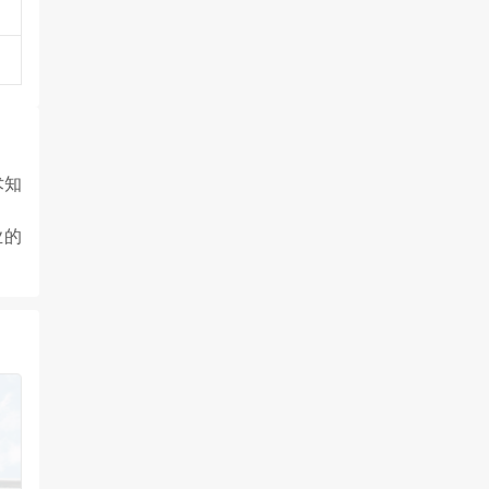
术知
。
业的