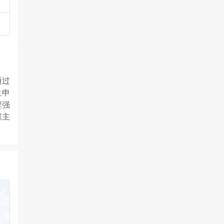
通过
生申
程强
雇主