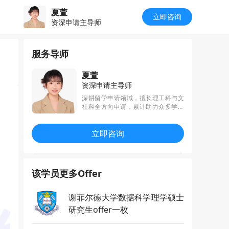
夏萱
立即咨询
资深申请主导师
服务导师
夏萱
资深申请主导师
深耕留学申请领域，擅长理工科与文
社科全方向申请，累计助力众多学员
斩获港三新二顶尖院校录取。始终秉
持耐心、细心、负责的态度，专注挖
立即咨询
掘学员个人优势与潜力，全程陪伴学
员攻克申请难关，助力每一位学员实
现留学目标。
该学员更多Offer
谢菲尔德大学数据科学理学硕士
研究生offer一枚