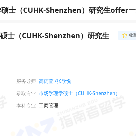
CUHK-Shenzhen）研究生offer
（CUHK-Shenzhen）研究生
收
张欣悦
资深文书导师
持有专八，具有深厚的
丰富的学术写作经验。
力出色，擅长以清晰的
生整理素材，以逻辑性
立即咨询
质量创作文书。能够精
服务导师
高雨萱
/张欣悦
强化学生经历中的独特
凸显学生的核心优势和
录取专业
市场学理学硕士（CUHK-Shenzhen）
本科专业
工商管理