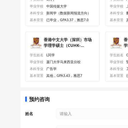
枚
枚
毕业学校
中国传媒大学
毕业学校
本科专业
新闻学（数据新闻报道方向）
本科专业
基本背景
已毕业，GPA3.37，雅思7.0
基本背景
香港中文大学（深圳）市场
香
学理学硕士（CUHK-
学
Shenzhen）研究生offer一
S
学生姓名
L同学
学生姓名
枚
枚
毕业学校
厦门大学马来西亚分校
毕业学校
本科专业
广告学
本科专业
基本背景
其他，GPA3.43，雅思7
基本背景
预约咨询
姓名