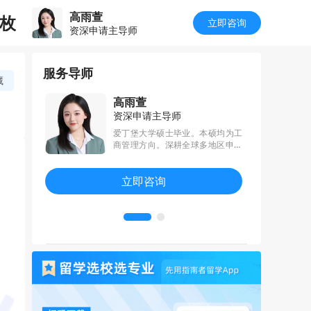
高雨萱
一枚
立即咨询
资深申请主导师
服务导师
藏
高雨萱
资深申请主导师
语言功底和
爱丁堡大学硕士毕业。本硕均为工
逻辑思维能
商管理方向。深耕全球多地区申请
结构帮助学
体系，尤其熟悉管理、营销、商
和创造性高
分、会计、经济、金融、环境工
立即咨询
准地挖掘并
程、法学、数据科学、体育、公共
价值，从而
政策等学科领域。专业高效，助力
学术潜力。
优化时间管理、精炼整体材料，帮
助多个学员斩获QS前30名校录取。