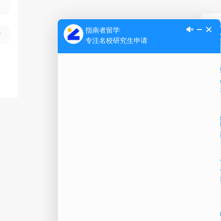
Ap
公
微信
在线