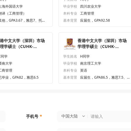
枚
上海外国语大学
毕业学校
四川农业大学
翻译（工商管理）
本科专业
工商管理
其他，GPA3.67，雅思7、托福9
基本背景
应届生，GPA92.58
4、六级498、专四90
港中文大学（深圳）市场
香港中文大学（深圳）市场
理学硕士（CUHK-
学理学硕士（CUHK-
henzhen）研究生offer一
Shenzhen）研究生offer一
C同学
学生姓名
H同学
枚
暨南大学
毕业学校
南京理工大学
工商管理
本科专业
英语
已毕业，GPA82，雅思6.5
基本背景
应届生，GPA86.5，雅思7.5、
六级551.0、专四83.0
中国大陆
手机号
*