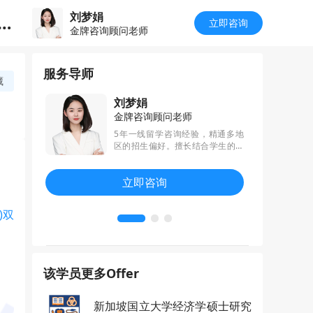
刘梦娟
生o
立即咨询
金牌咨询顾问老师
服务导师
藏
刘梦娟
金牌咨询顾问老师
验丰富，尤
5年一线留学咨询经验，精通多地
书写作，思路
区的招生偏好。擅长结合学生的背
学科热点趋
景和申请方向做精准规划及留学申
帮学生收获
请方案，亲和、热情、负责。通过
立即咨询
、JHU等高
规划提升，已帮助学员斩获耶鲁大
学、新加坡国立大学、帝国理工学
院、南洋理工大学、香港大学等名
)双
校offer。
该学员更多Offer
新加坡国立大学经济学硕士研究