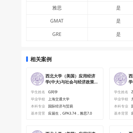
雅思
是
GMAT
是
GRE
是
相关案例
西北大学（美国）应用经济
西
学(中大)与社会与经济政策
学
(西北大学)双硕士研究生
(
学生姓名
G同学
学生姓名
offer一枚
o
毕业学校
上海交通大学
毕业学校
本科专业
国际经济与贸易
本科专业
基本背景
应届生，GPA3.74，雅思7.0
基本背景