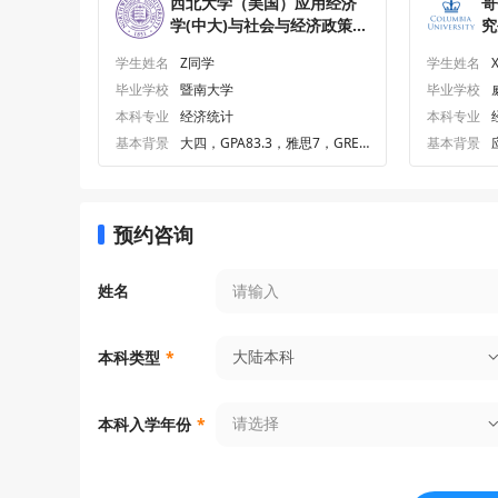
西北大学（美国）应用经济
哥
学(中大)与社会与经济政策
究
(西北大学)双硕士研究生
学生姓名
Z同学
学生姓名
offer一枚
毕业学校
暨南大学
毕业学校
本科专业
经济统计
本科专业
基本背景
大四，GPA83.3，雅思7，GRE3
基本背景
19
预约咨询
姓名
大陆本科
本科类型
*
请选择
本科入学年份
*