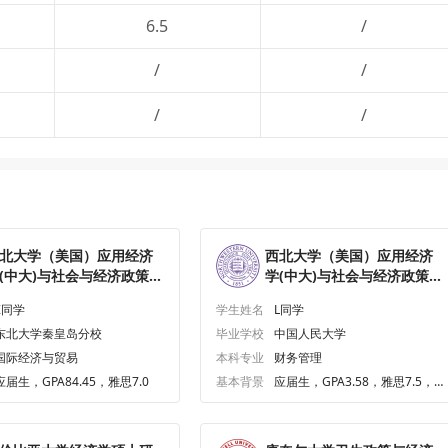
6.5
/
/
/
/
/
北大学（美国）应用经济
西北大学（美国）应用经济
(中大)与社会与经济政策
学(中大)与社会与经济政策
西北大学)双硕士研究生
(西北大学)双硕士研究生
Z同学
学生姓名
L同学
ffer一枚
offer一枚
东北大学秦皇岛分校
毕业学校
中国人民大学
国际经济与贸易
本科专业
财务管理
应届生，GPA84.45，雅思7.0
基本背景
应届生，GPA3.58，雅思7.5，G
RE323.0