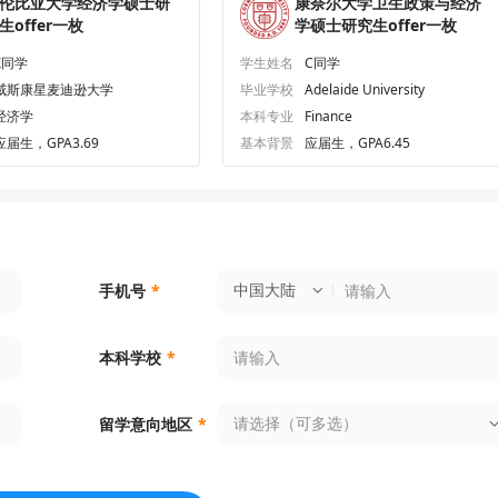
伦比亚大学经济学硕士研
康奈尔大学卫生政策与经济
生offer一枚
学硕士研究生offer一枚
X同学
学生姓名
C同学
威斯康星麦迪逊大学
毕业学校
Adelaide University
经济学
本科专业
Finance
应届生，GPA3.69
基本背景
应届生，GPA6.45
中国大陆
手机号
*
本科学校
*
请选择（可多选）
留学意向地区
*