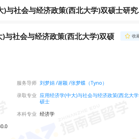
)与社会与经济政策(西北大学)双硕士研究
)与社会与经济政策(西北大学)双硕
收
张梦蝶（Tyno）
金牌文书导师
专八优秀，全科写作经
其擅长文社科/商科文
明晰、文风干练，关注
势，服务细致负责，已
立即咨询
剑桥等G5、港三、新二
服务导师
刘梦娟
/谢颖
/张梦蝶（Tyno）
校offer。
录取专业
应用经济学(中大)与社会与经济政策(西北大学
硕士
本科专业
经济学
0.0