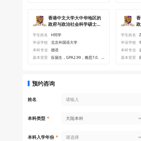
香港中文大学大中华地区的
香
政府与政治社会科学硕士研
政
究生offer一枚
究
学生姓名
H同学
学生姓名
毕业学校
北京外国语大学
毕业学校
本科专业
德语
本科专业
基本背景
应届生，GPA2.99，雅思7.0、
基本背景
专四82.0
预约咨询
姓名
大陆本科
本科类型
*
请选择
本科入学年份
*