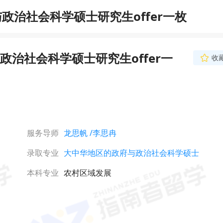
治社会科学硕士研究生offer一枚
治社会科学硕士研究生offer一
收
李思冉
资深文书导师
211院校硕士，英语+
景，持有专四专八证
科、工科领域文书写作
建严密的逻辑叙述框架
立即咨询
深度与思辨性的个性化
服务导师
龙思帆
/李思冉
录取专业
大中华地区的政府与政治社会科学硕士
本科专业
农村区域发展