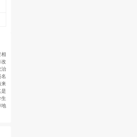
程相
与改
政治
盛名
与来
其是
学生
华地