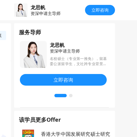
龙思帆
立即咨询
资深申请主导师
服务导师
藏
龙思帆
资深申请主导师
社科跨学科背
名校硕士（专业第一推免），留基
书。深耕商
委公派留学生，文社跨专业背景。
，致力于构
以负责品格、强逻辑性、长线思维
，撰写兼具
及高执行力为学生竖起一幢幢走进
立即咨询
文书材料。
梦校的通天大楼。深受学生与家长
信赖，曾创下单月获得锦旗4面记
录。
该学员更多Offer
香港大学中国发展研究硕士研究