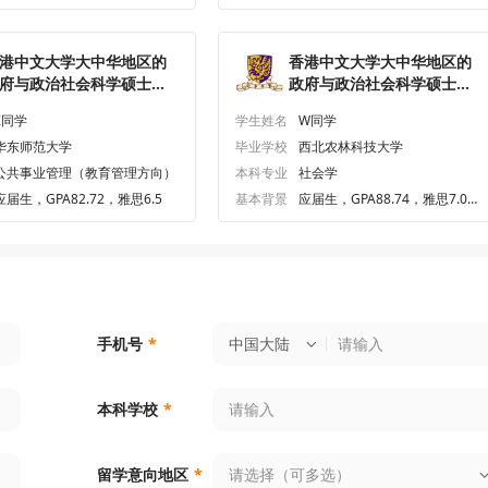
港中文大学大中华地区的
香港中文大学大中华地区的
府与政治社会科学硕士研
政府与政治社会科学硕士研
生offer一枚
究生offer一枚
Z同学
学生姓名
W同学
华东师范大学
毕业学校
西北农林科技大学
公共事业管理（教育管理方向）
本科专业
社会学
应届生，GPA82.72，雅思6.5
基本背景
应届生，GPA88.74，雅思7.0、
六级533.0
中国大陆
手机号
*
本科学校
*
请选择（可多选）
留学意向地区
*