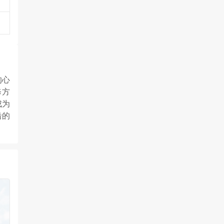
的心
修方
成为
沿的