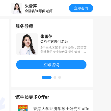
朱雪萍
立即咨询
金牌咨询顾问老师
服务导师
朱雪萍
金牌咨询顾问老师
，秉持着“用
5年全地区留学咨询经验，深谙英
你会发现每
美港新的专业特色及招生偏好，擅
的文书写作宗
长结合学员的背景和经历，制定专
文书，精通
属的背景提升规划和留学申请方
立即咨询
作，曾帮助
案，帮助学员拿到哈佛、耶鲁、牛
伯克利、芝加
津、剑桥等世界名校录取。
伦敦政经、
该学员更多Offer
香港大学经济学硕士研究生offe