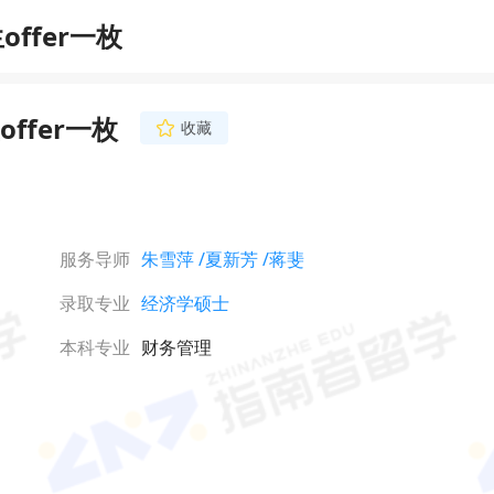
ffer一枚
ffer一枚
收藏
蒋斐
首席文书导师
12年留学行业工作经验
欣赏的眼光看待学生，
个人都如此独一无二”
服务导师
朱雪萍
/夏新芳
/蒋斐
旨为学生打造个性化的
立即咨询
金工金数、商科文书写
录取专业
经济学硕士
学生收获MIT、加州
哥、哥大、帝国理工、
NUS等顶尖硕博录取。
本科专业
财务管理