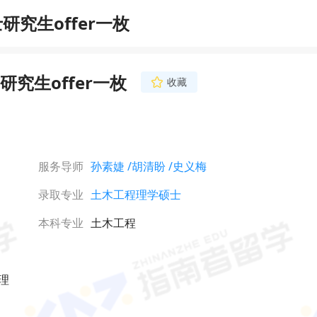
究生offer一枚
究生offer一枚
收藏
史义梅
金牌文书导师
英翻硕士，持有英语专八
证书，3年海外工作经
达自然流畅，写作驾轻
服务导师
孙素婕
/胡清盼
/史义梅
全地区（港、新、英
立即咨询
加、欧陆）全科（文社
录取专业
土木工程理学硕士
书写作，已帮助学生斩
右名校offer
本科专业
土木工程
理