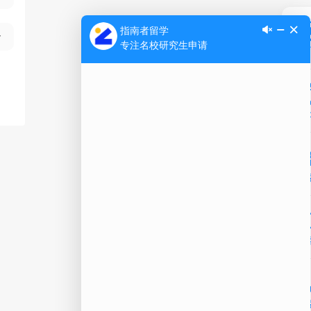
Ap
公
微信
在线
电话