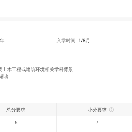
1年
入学时间
1/8月
要土木工程或建筑环境相关学科背景
请者

总分要求
小分要求
网络不给力，请刷新重试
6
/