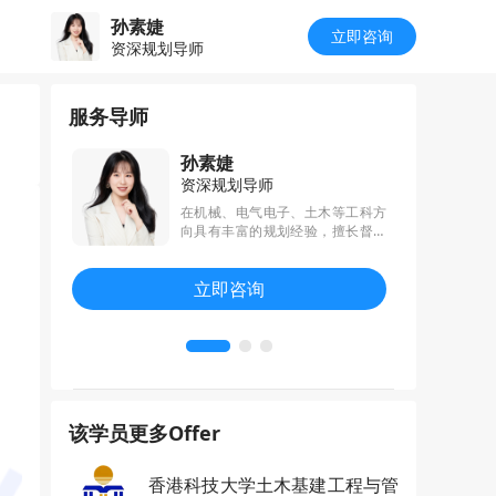
孙素婕
立即咨询
资深规划导师
服务导师
孙素婕
资深规划导师
和CATTI
在机械、电气电子、土木等工科方
历，英文表
向具有丰富的规划经验，擅长督促
就熟；擅长
学生规划落地，积极推动学生参与
、澳、美、
校内外科研项目，所带学生在“西门
立即咨询
理工商）文
子杯”中国智能制造挑战赛、高校电
获数千枚左
气电子工程创新大赛、全国BIM建
模大赛中获得奖项，收获大众、博
世等名企实习offer。
该学员更多Offer
香港科技大学土木基建工程与管