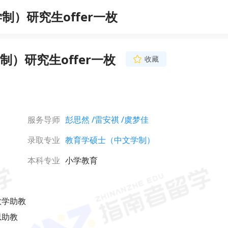
）研究生offer一枚
）研究生offer一枚
收藏
虞梦佳
资深申请主导师
双一流硕士，深耕港新
院校申请，专注商科/
跨专业方向。拥有多篇
服务导师
彭思然
/雷安祺
/虞梦佳
表背景，擅长精准挖
立即咨询
点，为跨申学生提供高
录取专业
教育学硕士（中文学制）
业指导。沟通细致耐
进、高度负责，助力学
录取结果。
本科专业
小学教育
数学助教
思助教