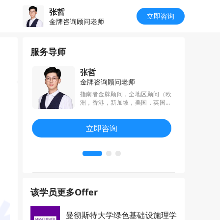
张哲
立即咨询
金牌咨询顾问老师
服务导师
张哲
金牌咨询顾问老师
五年留学文
指南者金牌顾问，全地区顾问（欧
电气电子、
洲，香港，新加坡，美国，英国，
筑、教育、
加拿大，澳洲），华南理工大学校
科的申请文
区负责人，多次带学生斩获耶鲁，
立即咨询
的学术表达
斯坦福，剑桥，NUS等世界顶级名
生背景进行
校录取，有创业经历，认知高，熟
助多位学生
知各种行业领域及职业前景，熟知
国G5及欧洲
各专业信息，挖掘学生亮点，通过
科学的申请方案和规划，带领学生
逆袭或跨申成功，7年斩获1800+o
ffer，入司年平均案例量最多。
该学员更多Offer
曼彻斯特大学绿色基础设施理学