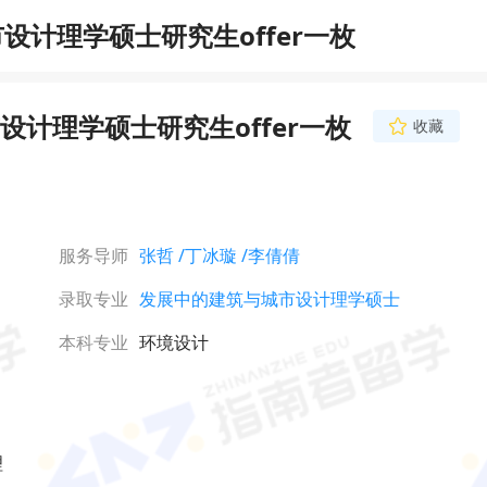
计理学硕士研究生offer一枚
计理学硕士研究生offer一枚
收藏
李倩倩
金牌文书导师
专四专八成绩优秀，有
书写作经验，长期负责
计算机、数据科学、建
服务导师
张哲
/丁冰璇
/李倩倩
语言学、心理学等多学
立即咨询
书撰写。熟悉不同专业
录取专业
发展中的建筑与城市设计理学硕士
与申请逻辑，能结合学
个性化内容构建，已协
获得香港、新加坡、英
本科专业
环境设计
顶尖院校录取。
理