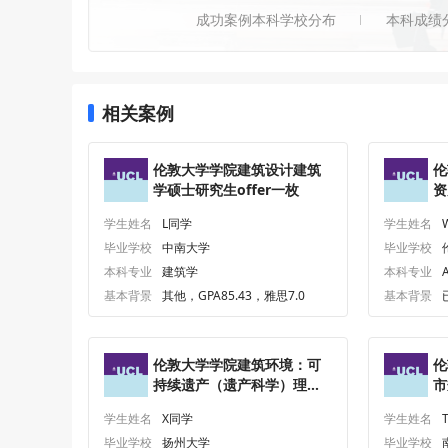
成功案例本科学校分布
本科成绩
相关案例
伦敦大学学院建筑设计建筑
伦
学硕士研究生offer一枚
资
o
学生姓名
L同学
学生姓名
毕业学校
中南大学
毕业学校
本科专业
建筑学
本科专业
A
基本背景
其他，GPA85.43，雅思7.0
基本背景
伦敦大学学院建筑环境：可
伦
持续遗产（遗产科学）理学
市
硕士研究生offer一枚
一
学生姓名
X同学
学生姓名
毕业学校
扬州大学
毕业学校