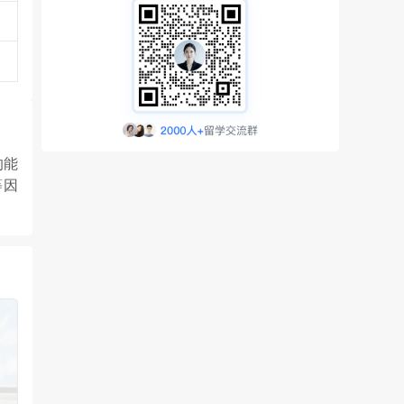
的能
等因