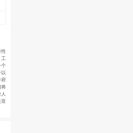
科性
、工
一个
个以
学府
们将
业人
是亚