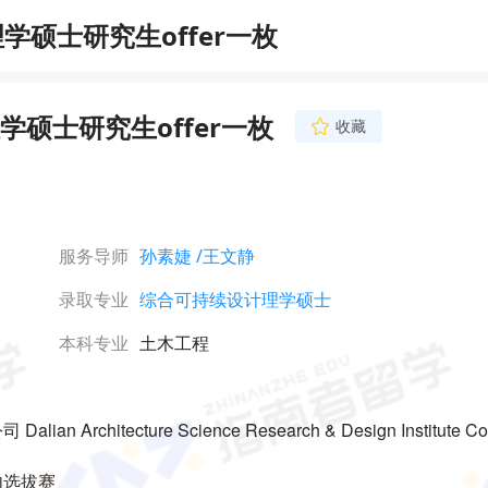
硕士研究生offer一枚
硕士研究生offer一枚
收藏
王文静
金牌申请主导师
精通港新英澳的理工
请，已帮助众多学子拿
学、香港中文大学、
服务导师
孙素婕
/王文静
学、新加坡国立大学、
立即咨询
学、华威大学、曼彻斯
录取专业
综合可持续设计理学硕士
校录取，坚持用心服
生。
本科专业
土木工程
chitecture Science Research & Design Institute Co.
内选拔赛