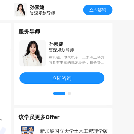
孙素婕
立即咨询
资深规划导师
服务导师
孙素婕
资深规划导师
科、商科申
在机械、电气电子、土木等工科方
到了香港大
向具有丰富的规划经验，擅长督促
香港科技大
学生规划落地，积极推动学生参与
南洋理工大
校内外科研项目，所带学生在“西门
立即咨询
特大学等名
子杯”中国智能制造挑战赛、高校电
务每一位学
气电子工程创新大赛、全国BIM建
模大赛中获得奖项，收获大众、博
世等名企实习offer。
该学员更多Offer
,
新加坡国立大学土木工程理学硕