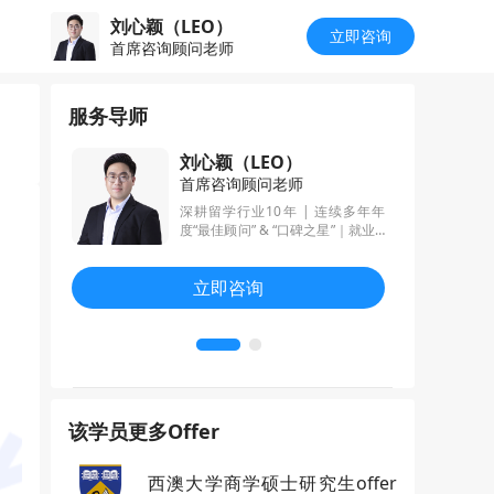
刘心颖（LEO）
立即咨询
首席咨询顾问老师
服务导师
刘心颖（LEO）
首席咨询顾问老师
深耕语言、教
深耕留学行业10年 | 连续多年年
政策等学科
度“最佳顾问” & “口碑之星”｜就业&
目细节把控
升学双轨驱动，只做有结果的留学
挖掘亮点经
申请规划 | 南大校区负责人
立即咨询
二，G5等名
该学员更多Offer
西澳大学商学硕士研究生offer