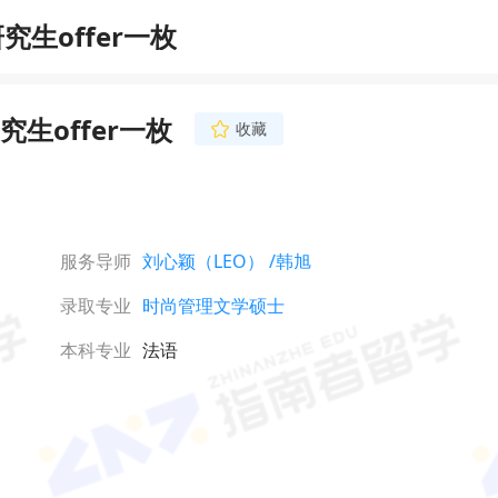
生offer一枚
生offer一枚
收藏
韩旭
资深申请主导师
211大学文社背景，
育、金融、经济、公共
研究。擅长根据不同项
服务导师
刘心颖（LEO）
/韩旭
申请时间线，针对性
立即咨询
历，帮学生拿到港三新
录取专业
时尚管理文学硕士
校录取。
本科专业
法语