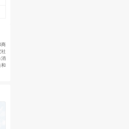
和商
究社
尚消
告和