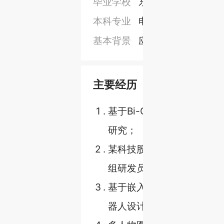
毕业学校
东北大学秦皇岛分
本科专业
电子信息工程
基本背景
应届生，GPA2.41，
主要经历
如
1
.
基于Bi-GRU的人体动作预
研究；
2
.
某科技股份有限公司智能装
组研发员工；
3
.
基于嵌入式控制系统的移动
器人设计；