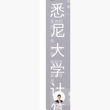
er一枚
发布时
2026年05月
间
学生姓
Q同学
名
毕业学
杭州电子科技大学
校
本科专
智能计算与数据科学
业
与技术方向）
基本背
应届生，GPA81
景
廖自云
金牌咨询顾问老师