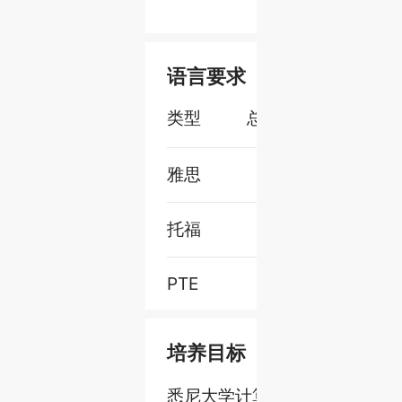
语言要求
类型
总分
小
雅思
/
托福
/
PTE
/
培养目标
悉尼大学计算机科学硕士项目