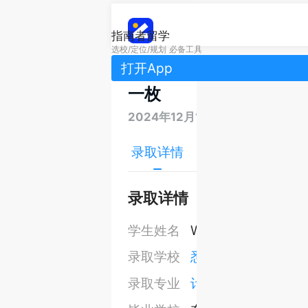
指南者留学
选校/定位/规划 必备工具
打开App
悉尼大学计算机科学硕士研
一枚
2024年12月17日
录取详情
项目简介
录取
录取详情
学生姓名
W同学
录取学校
悉尼大学
录取专业
计算机科学硕士