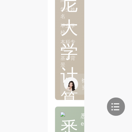
学生姓
T同学
名
毕业学
合肥工业大学
校
本科专
土木工程
业
基本背
已毕业，GPA2.57
景
徐洁
资深咨询顾问老师
悉尼大学计算机科学硕
er一枚