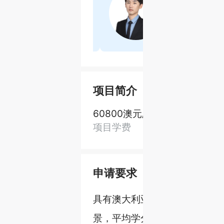
书导师
金牌咨询顾问
，持有专八及CATTI翻
7年海外留学经
具备扎实的英语功底和
港/新多国联申
术写作经验。擅长理工
专业方向低年级
文书撰写，挖掘学生经
已帮助学员收获
点，量身定制具有竞争
校及剑桥、IC、
化文书，通过头脑风暴
校的录取，成功
项目简介
事线的文书。注重与学
大、跨专业攻占
沟通，为学员实现留学
案例。
60800澳元/年
2年
全方位的支持。
项目学费
项目时长
申请要求
具有澳大利亚学士学位或同等
景，平均学分达到65%