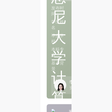
发布时
2026年05月
间
学生姓
Q同学
名
The University of 
毕业学
校
Health and Medical
本科专
业
基本背
应届生，GPA56
景
李王琳
资深申请主导师
悉尼大学计算机科学硕