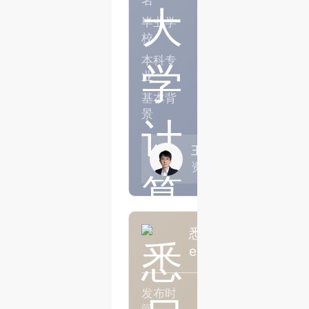
名
毕业学
山东大学（威海）
校
本科专
计算机科学与技术Comp
e and Technology
业
基本背
半年工作经验，GPA8
景
王飞
资深咨询顾问老师
悉尼大学计算机科学硕
er一枚
发布时
2026年06月
间