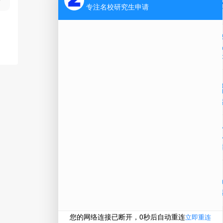
Ap
公
微信
在线
电话