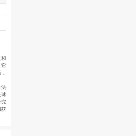
义和
，它
石，
方法
全球
研究
和获