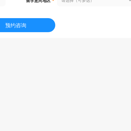
请选择（可多选）
留学意向地区
*
预约咨询