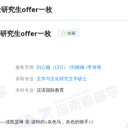
究生offer一枚
究生offer一枚
收藏
李倩倩
金牌文书导师
专四专八成绩优秀，有
书写作经验，长期负责
计算机、数据科学、建
服务导师
刘心颖（LEO）
/刘晓楠
/李倩倩
语言学、心理学等多学
立即咨询
书撰写。熟悉不同专业
录取专业
文学与文化研究文学硕士
与申请逻辑，能结合学
个性化内容构建，已协
获得香港、新加坡、英
本科专业
汉语国际教育
顶尖院校录取。
——读凯瑟琳-安-波特的<灰色马，灰色的骑手>》