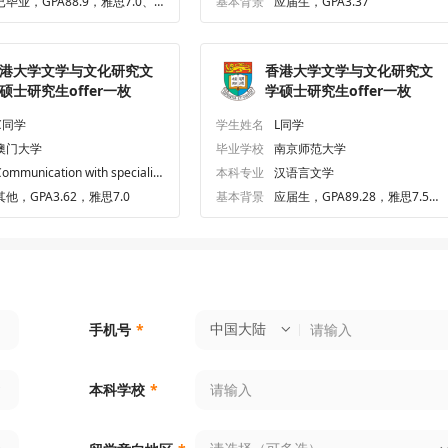
已毕业，GPA88.9，雅思7.0、
基本背景
应届生，GPA3.37
六级579.0、专四73.0、专八67.
0
港大学文学与文化研究文
香港大学文学与文化研究文
硕士研究生offer一枚
学硕士研究生offer一枚
C同学
学生姓名
L同学
澳门大学
毕业学校
南京师范大学
ommunication with specializ
本科专业
汉语言文学
tion in Creative Media
其他，GPA3.62，雅思7.0
基本背景
应届生，GPA89.28，雅思7.5、
六级630.0
中国大陆
手机号
*
本科学校
*