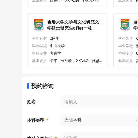
基本背景
应届生，GPA3.64，托福98.0、
基本背景
专四79.0
香港大学文学与文化研究文
香
学硕士研究生offer一枚
学
学生姓名
Z同学
学生姓名
毕业学校
中山大学
毕业学校
本科专业
考古学
本科专业
C
a
基本背景
半年工作经验，GPA4.2，雅思7.
基本背景
0
预约咨询
姓名
大陆本科
本科类型
*