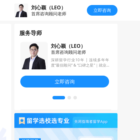
刘心颖（LEO）
立即咨询
首席咨询顾问老师
服务导师
刘心颖（LEO）
首席咨询顾问老师
五年留学文
深耕留学行业10年 | 连续多年年
电气电子、
度“最佳顾问” & “口碑之星”｜就业&
筑、教育、
升学双轨驱动，只做有结果的留学
科的申请文
申请规划 | 南大校区负责人
立即咨询
的学术表达
生背景进行
助多位学生
国G5及欧洲