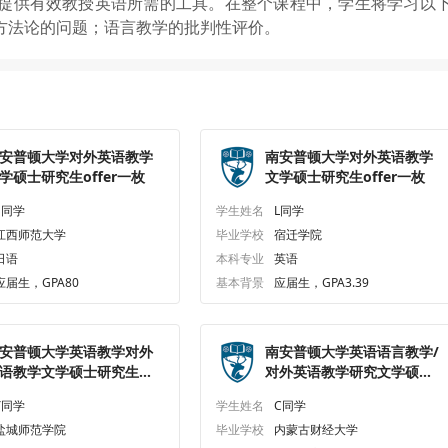
提供有效教授英语所需的工具。在整个课程中，学生将学习以
方法论的问题；语言教学的批判性评价。
安普顿大学对外英语教学
南安普顿大学对外英语教学
学硕士研究生offer一枚
文学硕士研究生offer一枚
S同学
学生姓名
L同学
江西师范大学
毕业学校
宿迁学院
日语
本科专业
英语
应届生，GPA80
基本背景
应届生，GPA3.39
安普顿大学英语教学对外
南安普顿大学英语语言教学/
语教学文学硕士研究生
对外英语教学研究文学硕士
ffer一枚
研究生offer一枚
Y同学
学生姓名
C同学
盐城师范学院
毕业学校
内蒙古财经大学