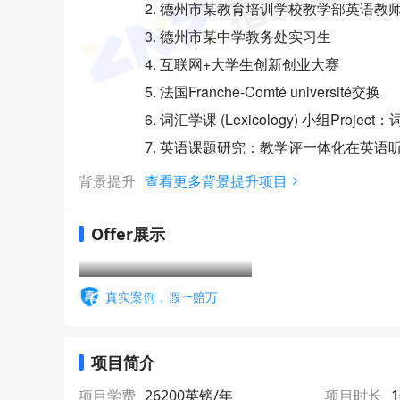
2. 德州市某教育培训学校教学部英语教
3. 德州市某中学教务处实习生
4. 互联网+大学生创新创业大赛
5. 法国Franche-Comté université交换
6. 词汇学课 (Lexicology) 小组Pr
7. 英语课题研究：教学评一体化在英语
背景提升
查看更多背景提升项目
Offer展示
真实案例，假一赔万
点击放大查看
项目简介
项目学费
26200英镑/年
项目时长