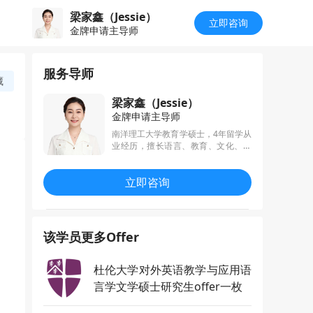
梁家鑫（Jessie）
立即咨询
金牌申请主导师
服务导师
藏
梁家鑫（Jessie）
金牌申请主导师
南洋理工大学教育学硕士，4年留学从
业经历，擅长语言、教育、文化、国
际关系等热门文社科方向的申请，精
准挖掘学生经历与所申专业相关的经
立即咨询
历和优势，“严谨负责有态度、细致贴
心有温度”的服务理念受到众多学员和
家长的青睐。
该学员更多Offer
杜伦大学对外英语教学与应用语
言学文学硕士研究生offer一枚