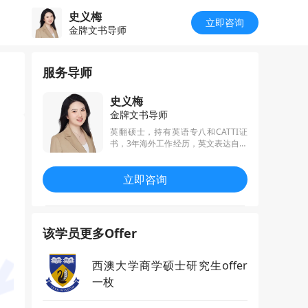
史义梅
立即咨询
金牌文书导师
服务导师
史义梅
金牌文书导师
英翻硕士，持有英语专八和CATTI证
书，3年海外工作经历，英文表达自然
流畅，写作驾轻就熟；擅长全地区
（港、新、英、澳、美、加、欧陆）
立即咨询
全科（文社理工商）文书写作，已帮
助学生斩获数千枚左右名校offer
该学员更多Offer
西澳大学商学硕士研究生offer
一枚