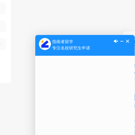
Ap
公
微信
在线