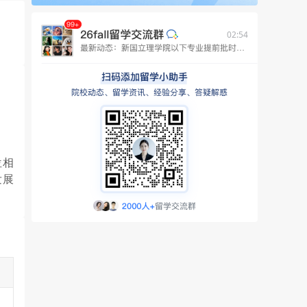
02:54
位相
发展