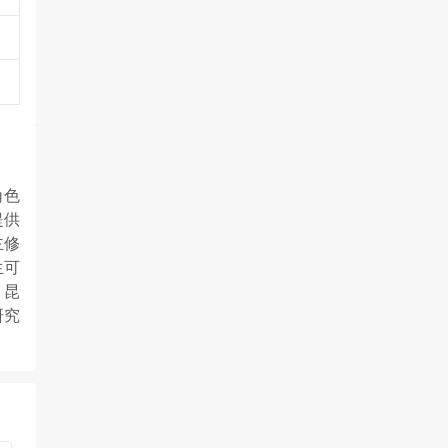
角色
提供
主修
生可
。昆
研究