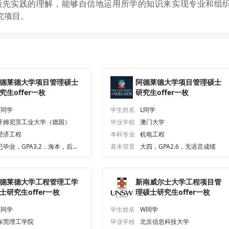
领先实践的理解，能够自信地运用所学的知识来实现专业和组
究项目。
德莱德大学项目管理硕士
阿德莱德大学项目管理硕士
究生offer一枚
研究生offer一枚
Y同学
学生姓名
L同学
开姆尼茨工业大学（德国）
毕业学校
澳门大学
经济工程
本科专业
机电工程
已毕业，GPA3.2，海本，后
基本背景
大四，GPA2.6，无语言成绩
考，无
德莱德大学工程管理工学
新南威尔士大学工程项目管
士研究生offer一枚
理硕士研究生offer一枚
Z同学
学生姓名
W同学
东莞理工学院
毕业学校
北京信息科技大学