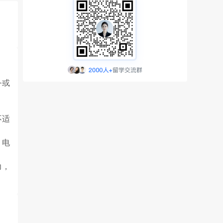
务或
不适
、电
力，