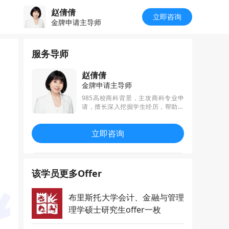
赵倩倩
立即咨询
金牌申请主导师
服务导师
赵倩倩
金牌申请主导师
985高校商科背景，主攻商科专业申
请，擅长深入挖掘学生经历，帮助学
生在申请中充分体现个人能力及优
势，秉承着“毅力才是永久的享受，行
立即咨询
动才能克服恐惧”的申请理念，助力学
生斩获多名名校录取。
该学员更多Offer
布里斯托大学会计、金融与管理
理学硕士研究生offer一枚