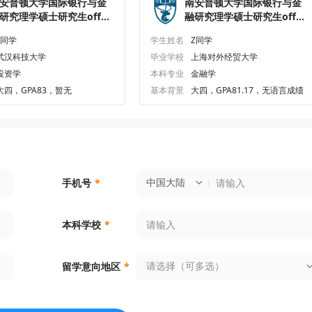
安普顿大学国际银行与金
南安普顿大学国际银行与金
研究理学硕士研究生offer
融研究理学硕士研究生offer
枚
一枚
L同学
学生姓名
Z同学
武汉科技大学
毕业学校
上海对外经贸大学
投资学
本科专业
金融学
大四，GPA83，暂无
基本背景
大四，GPA81.17，无语言成绩
中国大陆
手机号
*
本科学校
*
请选择（可多选）
留学意向地区
*