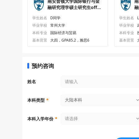
南安普顿大学国际银行与金
南
融研究理学硕士研究生offer
融
一枚
一
学生姓名
D同学
学生姓名
毕业学校
常州大学
毕业学校
本科专业
国际经济与贸易
本科专业
基本背景
大四，GPA85.2，雅思6
基本背景
预约咨询
姓名
大陆本科
本科类型
*
请选择
本科入学年份
*