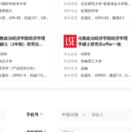
中国科学技术大学
毕业学校
北京师范大学-香港浸会大学联
合国际学院
概率统计
本科专业
应用经济学
大四，GPA 88，托福101，GRE
基本背景
应届生，GPA3.82，雅思6.5
320
敦政治经济学院经济学理
伦敦政治经济学院经济学理
硕士（2年制）研究生
学硕士研究生offer一枚
ffer一枚
Z同学
学生姓名
H同学
南京大学
毕业学校
华南理工大学
经济学（产业经济方向）
本科专业
金融
应届生，GPA91.6，托福115.
基本背景
应届生，GPA93，雅思7.0，GR
0，GRE331.0
E336.0
中国大陆
手机号
*