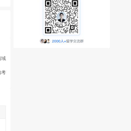
领域
如考