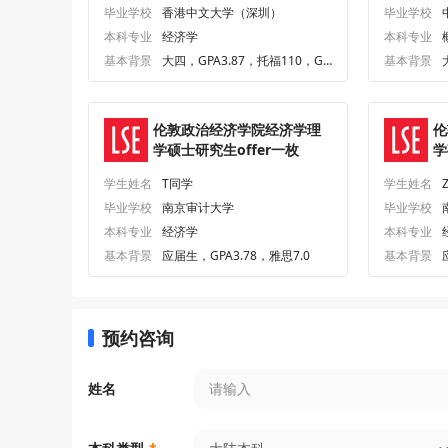
毕业学校
香港中文大学（深圳）
毕业学校
本科专业
经济学
本科专业
基本背景
大四，GPA3.87，托福110，GR
基本背景
E326
伦敦政治经济学院经济学理
伦
学硕士研究生offer一枚
学
o
学生姓名
T同学
学生姓名
毕业学校
南京审计大学
毕业学校
本科专业
经济学
本科专业
基本背景
应届生，GPA3.78，雅思7.0
基本背景
预约咨询
姓名