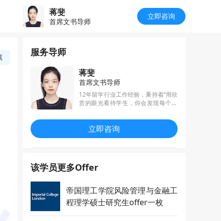
蒋斐
立即咨询
首席文书导师
服务导师
藏
蒋斐
首席文书导师
12年留学行业工作经验，秉持着“用欣
赏的眼光看待学生，你会发现每个人
都如此独一无二”的文书写作宗旨为学
生打造个性化的文书，精通金工金
立即咨询
数、商科文书写作，曾帮助学生收获
MIT、加州伯克利、芝加哥、哥大、
帝国理工、伦敦政经、NUS等顶尖硕
博录取。
该学员更多Offer
帝国理工学院风险管理与金融工
程理学硕士研究生offer一枚