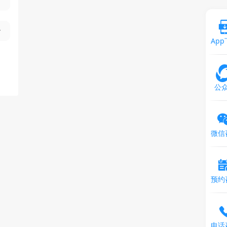
Ap
公
微信
预约
电话