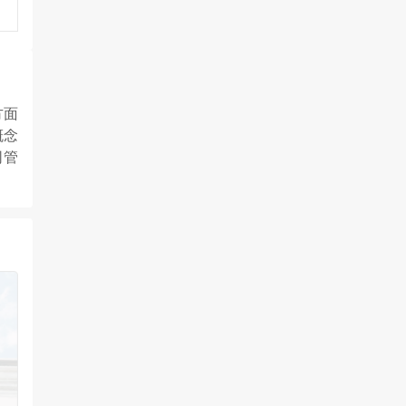
方面
概念
同管