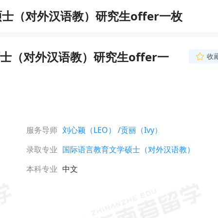
（对外汉语教）研究生offer一枚
（对外汉语教）研究生offer一
收
贡丽（Ivy）
金牌申请主导师
南师大金融专业毕业，
验，秉持着“以人为本
以梦为马，不负韶华”
累计帮助学生拿到600+
立即咨询
尤其擅长G5港三新二
服务导师
刘心颖（LEO）
/贡丽（Ivy）
济项目申请。凭借出色
和服务品质，蝉联2021
录取专业
国际语言教育文学硕士（对外汉语教）
度服务之星称号。
本科专业
中文