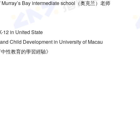
ool/ Murray’s Bay intermediate school（奥克兰）老师
-12 in United State
 and Child Development in University of Macau
育中性教育的學習經驗》