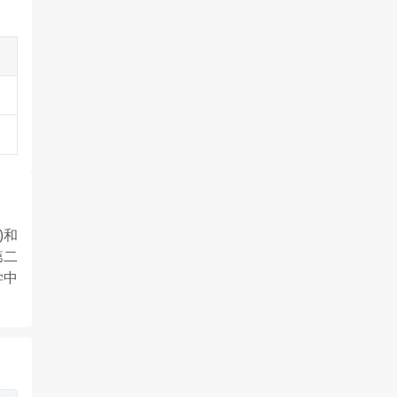
)和
第二
学中