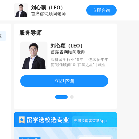
刘心颖（LEO）
立即咨询
首席咨询顾问老师
服务导师
藏
刘心颖（LEO）
首席咨询顾问老师
9年从业经
深耕留学行业10年 | 连续多年年
，不忘初心，
度“最佳顾问” & “口碑之星”｜就业&
的服务理念，
升学双轨驱动，只做有结果的留学
枚offer，
申请规划 | 南大校区负责人
立即咨询
等名校金融经
的业务能力
和2022年