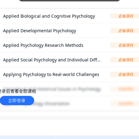
Applied Biological and Cognitive Psychology
必修课程
Applied Developmental Psychology
必修课程
Applied Psychology Research Methods
必修课程
Applied Social Psychology and Individual Differ
必修课程
ences
Applying Psychology to Real-world Challenges
必修课程
Conceptual and Historical Issues in Psychology
必修课程
登录后查看全部课程
立即登录
Applied Psychology Dissertation
必修课程