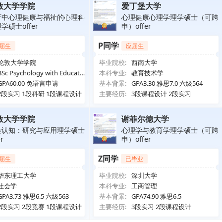
敦大学学院
爱丁堡大学
育中心理健康与福祉的心理科
心理健康心理学理学硕士（可跨
学硕士offer
申）offer
P同学
届生
应届生
伦敦大学学院
毕业院校:
西南大学
BSc Psychology with Educatio
本科专业:
教育技术学
n
GPA60.00 免语言申请
基本背景:
GPA3.30 雅思7.0 六级564
2段实习 1段科研 1段课程设计
主要经历:
3段课程设计 2段实习
敦大学学院
谢菲尔德大学
会认知：研究与应用理学硕士
心理学与教育学理学硕士（可跨
er
申）offer
Z同学
届生
已毕业
华东理工大学
毕业院校:
深圳大学
社会学
本科专业:
工商管理
GPA3.73 雅思6.5 六级563
基本背景:
GPA74.90 雅思6.5
2段实习 2段竞赛 1段课程设计
主要经历:
3段实习 2段课程设计