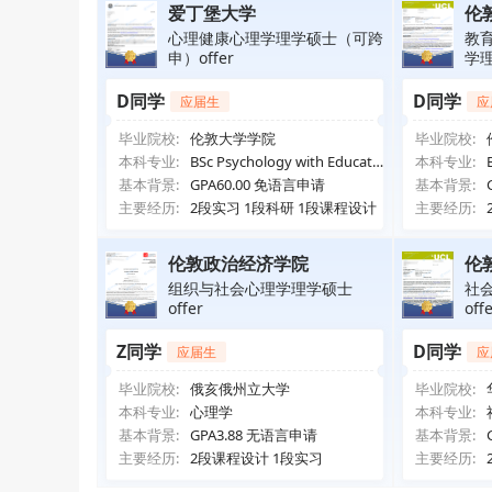
爱丁堡大学
伦
心理健康心理学理学硕士（可跨
教
申）offer
学理
D同学
D同学
应届生
应
毕业院校:
伦敦大学学院
毕业院校:
本科专业:
BSc Psychology with Educatio
本科专业:
n
基本背景:
GPA60.00 免语言申请
基本背景:
主要经历:
2段实习 1段科研 1段课程设计
主要经历:
伦敦政治经济学院
伦
组织与社会心理学理学硕士
社
offer
off
Z同学
D同学
应届生
应
毕业院校:
俄亥俄州立大学
毕业院校:
本科专业:
心理学
本科专业:
基本背景:
GPA3.88 无语言申请
基本背景:
主要经历:
2段课程设计 1段实习
主要经历: