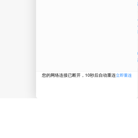
微信
在线
电话