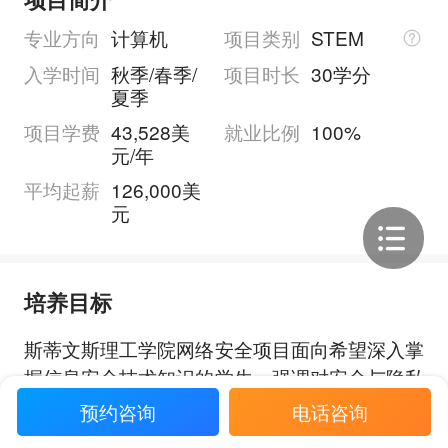
专业方向
计算机
项目类别
STEM
入学时间
秋季/春季/
项目时长
30学分
夏季
项目学费
43,528美
就业比例
100%
元/年
平均起薪
126,000美
元
培养目标
斯蒂文斯理工学院网络安全项目面向希望深入掌
握信息安全技术知识的学生，强调对安全与隐私
相关的组织、社会、管理和法律层面的理解，帮
预约咨询
电话咨询
助学生为政府和行业中保护复杂信息基础设施的