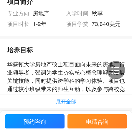
项目简介
专业方向
房地产
入学时间
秋季
项目时长
1-2年
项目学费
73,640美元
培养目标
华盛顿大学房地产硕士项目面向未来的房地产行
业领导者，强调为学生夯实核心概念理解并发展
关键技能，同时提供跨学科的学习体验。项目也
通过较小班级带来的师生互动，以及参与跨校竞
赛的机会，帮助学生在真实的学术与行业环境中
展开全部
拓展能力。
项目还强调面向多元职业路径的学习准备，并在
预约咨询
电话咨询
课程中帮助学生形成对房地产相关专业协作关系
申请要求
的认识，使其能够理解建筑环境中的相关议题并