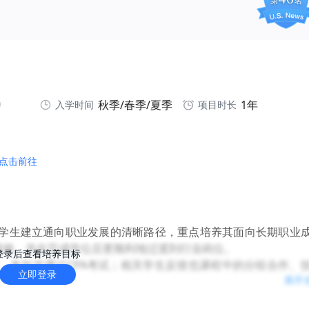
第
名
秋季/春季/夏季
1年
入学时间
项目时长
点击前往
学生建立通向职业发展的清晰路径，重点培养其面向长期职业
资格，并在完成学位后更顺利地过渡到行业岗位。
登录后查看培养目标
、参加并通过CPA考试；相关学生反馈也课程中的分组合作、
立即登录
展开
杂问题和职业准备能力。