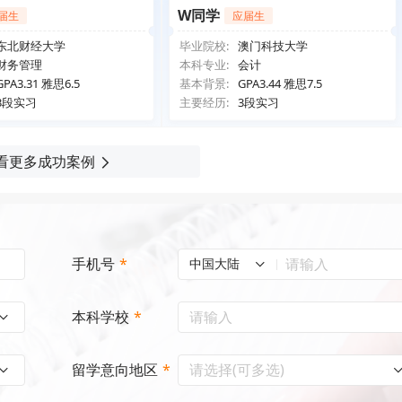
W同学
届生
应届生
东北财经大学
毕业院校:
澳门科技大学
财务管理
本科专业:
会计
GPA3.31 雅思6.5
基本背景:
GPA3.44 雅思7.5
3段实习
主要经历:
3段实习
看更多成功案例
手机号
*
中国大陆
本科学校
*
请选择(可多选)
留学意向地区
*