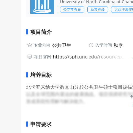
University of North Carolina at Chape
公立常春藤
新常春藤
大西洋海岸
项目简介
公共卫生
秋季
专业方向
入学时间
https://sph.unc.edu/resourcepages/master-of-public-health/
项目官网
培养目标
北卡罗来纳大学教堂山分校公共卫生硕士项目被描
以及全球范围内紧迫的健康挑战。项目强调研究与
形成系统性理解与解决能力。
项目还突出实践导向学习，学生通过课程学习、实
采用严格的、以实践为核心的课程，并支持学生
力、领导力，以及在不同人群和场景中推进人口健
申请要求