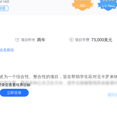
第
名
第
名
l Hill
联盟
两年
73,000美元
项目时长
项目学费
点击前往
述为一个综合性、整合性的项目，旨在帮助学生应对北卡罗来
实践并重，覆盖多种公共卫生方向，使学生能够围绕具体健康
登录后查看培养目标
立即登录
展开
践课程以及真实世界经验应用所学技能；在线项目版本也明确
在社区中运用技能。部分方向进一步强调发展公共卫生问题解
康的专业能力。