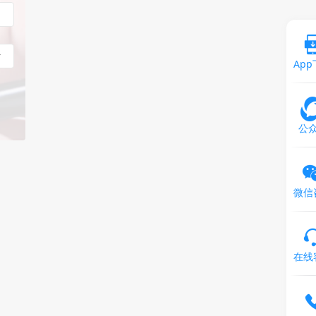
Ap
公
微信
在线