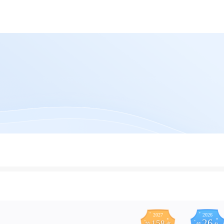
2027
2026
26
158