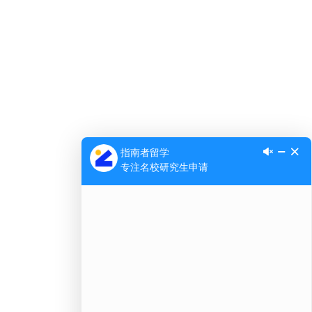
Ap
公
微信