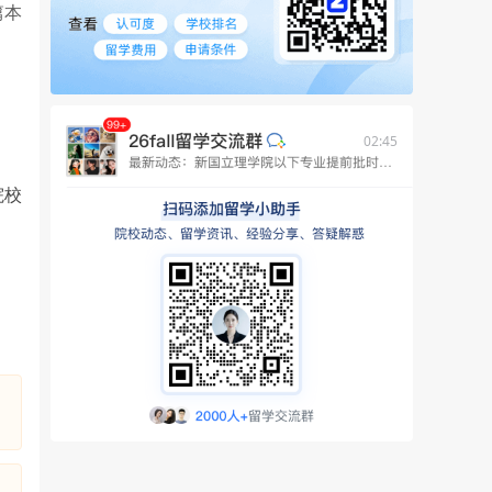
篇本
02:45
院校