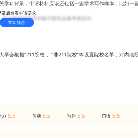
关学科背景，申请材料应该还包括一篇学术写作样本，比如一
性别和身体残疾；
的新发展，发展现有和新的教学领域。
登录后查看申请要求
、专业资格和相关经验可能也会被考虑在内
立即登录
学会根据“211院校”、“非211院校”等设置院校名单，对内地
5.5
5.5
5.5
5.5
听力
阅读
写作
口语