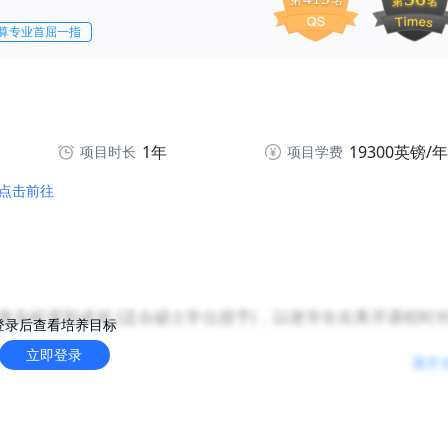
第
名
第
名
算专业首屈一指
1年
19300英镑/年
项目时长
项目学费
点击前往
杂程度和成就 (适合硕士学位授予)，以便学生在离开课程时
登录后查看培养目标
立即登录
展开
的水平；
内的研究兴趣，并能够提出可行的研究问题；
；
、研究论文、监督) 的背景下培养上述智力技能；