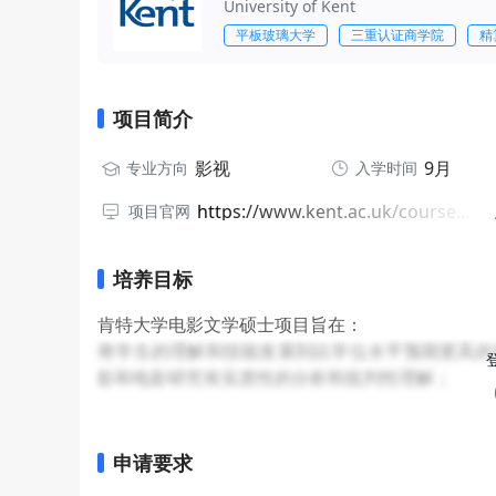
University of Kent
平板玻璃大学
三重认证商学院
精
项目简介
影视
9月
专业方向
入学时间
https://www.kent.ac.uk/courses/postgraduate/17/film
项目官网
培养目标
肯特大学电影文学硕士项目旨在：
将学生的理解和技能发展到比学位水平预期更高的复
影和电影研究有实质性的分析和批判性理解；
将学生的理解和技能提升到进入电影研究项目所需
培养独立思考的能力，清晰有力地辩论，辨别领域
引发对电影及其背景的批评和理论方法领域的反思
申请要求
在书面工作 (论文和论文) 以及人际互动 (研讨会