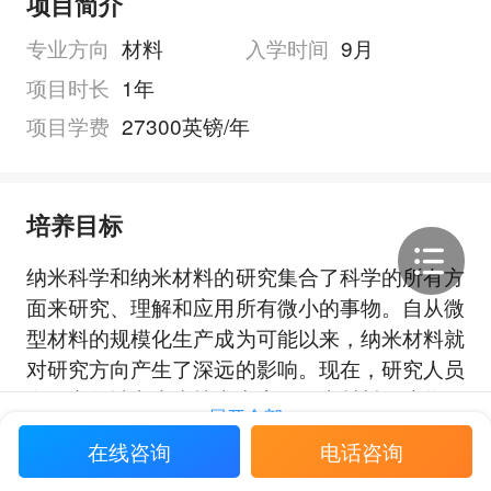
项目简介
专业方向
材料
入学时间
9月
项目时长
1年
项目学费
27300英镑/年
培养目标
纳米科学和纳米材料的研究集合了科学的所有方
面来研究、理解和应用所有微小的事物。自从微
型材料的规模化生产成为可能以来，纳米材料就
对研究方向产生了深远的影响。现在，研究人员
在研究领域和未来技术中应用纳米材料，这将解
展开全部
决我们的许多社会需求——从骨骼和肌肉再生到
在线咨询
电话咨询
新时代电池。材料物理学和纳米科学是萨塞克斯
大学发展最快和最令人兴奋的研究领域之一。学