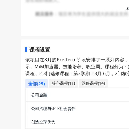
业生或职场新人。
就业服务
：项目将为学生提供强大的就业支持
备等。学生可以通过参观公司，招聘讲座及招聘会
个行业，也可以自己创业或成为一名管理培训生。
招生特点
：录取专业广泛，商科为主，跨专业
比较友好，偏好财经类院校。不强制要求GMAT/G
课程设置
经历。
该项目在8月的Pre-Term阶段安排了一系列内
示、MiM加速器、技能培养、职业周。课程分为：第1
课程，2-3门选修课程；第3学期：3月-6月，2门核
核心课程(11)
选修课程(14)
全部(25)
公司金融
公司治理与企业社会责任
创造全球优势