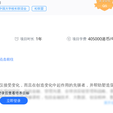
18
第
名
g
中国大学校长联谊会
松联盟
1年
405000港币/
项目时长
项目学费
点击前往
仅接受变化，而且在创造变化中起作用的先驱者，并帮助塑造
业基础培训，包括金融、管理沟通、全球供应链管理和战略。
登录后查看培养目标
济和创新管理选修课程，包括金融技术、大数据、创业精神、
立即登录
展开