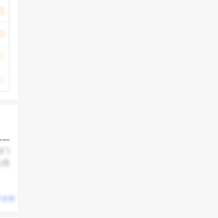
——
3门
心优
最终
；对
开全部
质材