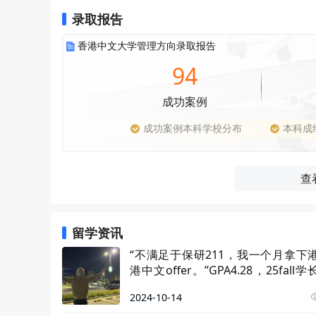
料（除非申请人极为优秀，否则仅收到纸质材料后
录取报告
试和PS中，不接受AI/agents生成的答案，
及清晰职业规划，同时，英语能力、沟通技巧、分
香港中文大学管理方向录取报告
就业数据方面，该项目毕业生约2/3回到中国大陆
94
40%（依托香港的优势领域），科技公司（如字
此外，项目学费约40万港币（Capstone
成功案例
Capstone相关的新型奖学金，这一变化或能在
成功案例本科学校分布
本科成
查
留学资讯
“不满足于保研211，我一个月拿下
港中文offer。”GPA4.28，25fall
斩获双录取！
2024-10-14