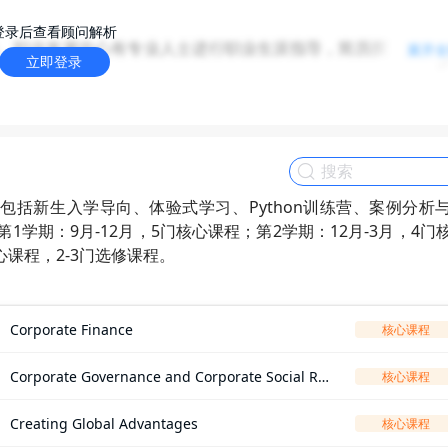
登录后查看顾问解析
。职业发展中心有专业人士进行职业生涯指导，简历撰写，面
展开
立即登录
获取工作机会。毕业后有进入咨询、金融、科技和快速消费品
友好，文社科同学想申请商科这是个很好的选择。学校方面对2
RE，但良好的GMAT/GRE成绩将有助于申请，并通常要有相关
容，包括新生入学导向、体验式学习、Python训练营、案例分析
学期：9月-12月，5门核心课程；第2学期：12月-3月，4门
心课程，2-3门选修课程。
Corporate Finance
核心课程
Corporate Governance and Corporate Social Re
核心课程
sponsibility
Creating Global Advantages
核心课程