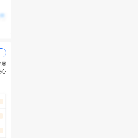
试准
全部
等多
11
实习
与展
核心