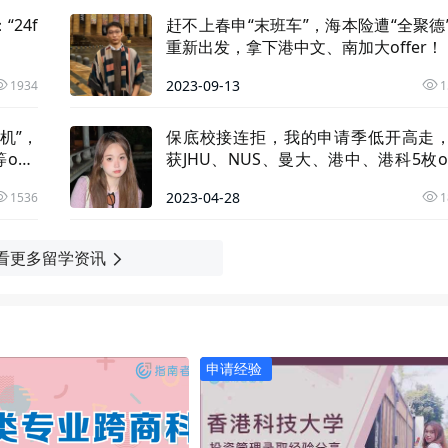
24f
赶不上春申“末班车”，海本险遭“全聚德
重新出发，拿下港中文、南加大offer！
2023-09-13
1934
1
机”，
保底校接连拒，我的申请季低开高走
offe
获JHU、NUS、曼大、港中、港科5枚of
r！
2023-04-28
1536
1
看更多留学资讯
申请经验