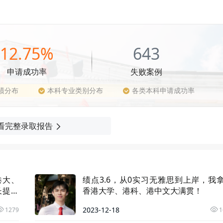
才开始审理，且会检查材料源头），经历更新可通过邮件进行
需用英语表达真实想法，面试官期望看到逻辑思维、商业敏感度、学习
析能力、商业敏感度和团队协作能力是重点考察的能力。
发展，1/3留港工作。就业行业分布广泛，其中金融/银行领域
12.75%
643
节跳动、阿里巴巴）、咨询、快消及创业公司也是主要去向。
项目费用需学生自行承担），值得注意的是，从今年起项目将提
申请成功率
失败案例
一定程度上缓解学生的相关费用压力。
绩分布
本科专业类别分布
各类本科申请成功率
看完整录取报告
港大、
绩点3.6，从0实习无雅思到上岸，我
学长提前
香港大学、港科、港中文大满贯！
2023-12-18
1279
1