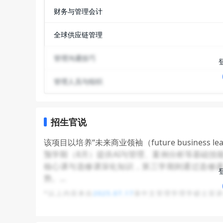
财务与管理会计
全球供应链管理
管理沟通技巧
管理人员与组织
招生官说
该项目以培养“未来商业领袖（future busine
预学期（8月）提供AI与管理、案例分析等基础技
核心课与选修课深化知识，第三学期则通过选修课与
势。
在申录方面，项目采用滚动审理、招满即止的机制，
*以上内容来自
2025.07.17
港中文管理学理学硕士宣
入学130人，录取率约5%。录取时最看重学术成
GRE/GMAT无偏好，且欢迎非商科背景学生（