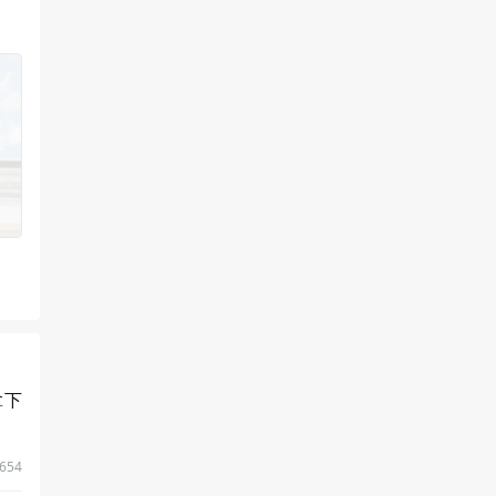
；面
热情
占比
供与
拿下
654