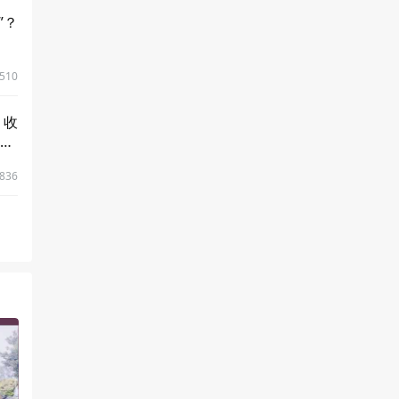
”？
510
，收
fe
836