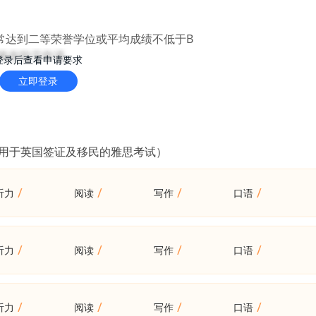
常达到二等荣誉学位或平均成绩不低于B
绩将有助于申请
登录后查看申请要求
立即登录
（用于英国签证及移民的雅思考试）
/
/
/
/
听力
阅读
写作
口语
/
/
/
/
听力
阅读
写作
口语
/
/
/
/
听力
阅读
写作
口语