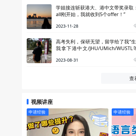
学姐接连斩获港大、港中文带奖录取：“
all刚开始，我就收到5个offer！”
2023-11-28
高考失利，保研无望，留学给了我“生
我拿下港中文/JHU/UMich/WUSTL等
r！
2023-08-31
查
视频讲座
申请经验
申请经验