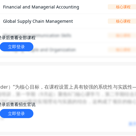
Financial and Managerial Accounting
核心课程
Global Supply Chain Management
核心课程
Managerial Communication Skills
核心课程
登录后查看全部课程
立即登录
Managing People and Organization
核心课程
ss leader）”为核心目标，在课程设置上具有较强的系统性与实践性
能培训，第一学期（9月起）聚焦6门核心课学习，第二学期结合
Capstone项目实现理论与实践的结合，这构成了项目的核
登录后查看招生官说
立即登录
因此强调尽早提交申请；2025年该项目收到约2500份申请，
讲会
绩（未达B则不考虑），实习、比赛及其他课外活动也会纳入考量
展
预学期的学前培训可提供基础支持）。申请材料需注意：需提交纸