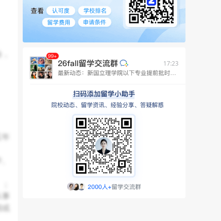
验，
17:23
五年
学、
）；
从事
闻或