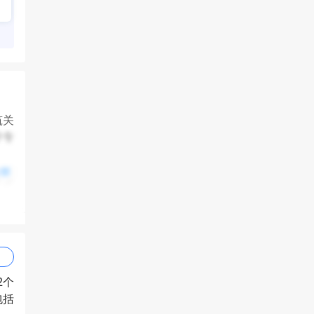
筑关
学专
全部
：
就业指
学或
2个
包括