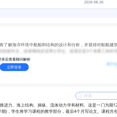
2026-08-26
将了解海洋环境中船舶和结构的设计和分析，并获得对船舶建
的技能毕业，或者继续攻读博士学位。该项目是5个海事工程科
登录后查看顾问解析
展开
立即登录
军建筑师或海洋建筑师，在以下这些企业工作
e,theMaritimeandCoastguardAgency。另外，该项目也为毕业生提供
军架构、船舶科学、物理、数学方面的学士学位。如果有海洋
语言：雅思6.5（小分都是6.0）
推进力、海上结构、操纵、流体动力学和材料。这是一门为期1
学期)，学生将学习课程的教学部分，最后4个月写论文。课程共