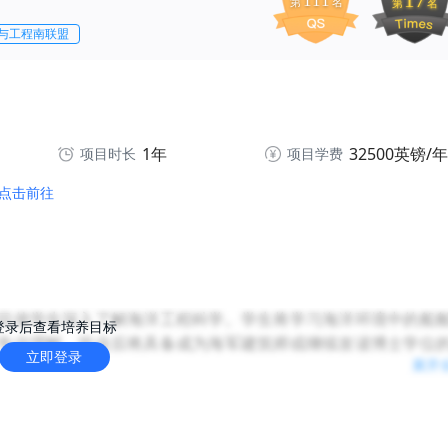
17
111
第
名
第
名
与工程南联盟
1年
32500英镑/年
项目时长
项目学费
点击前往
目使学生深入了解海洋工程科学。学生将学习海洋环境中的船
登录后查看培养目标
专业理解，毕业后将具备成为海军建筑师或继续攻读博士学位
立即登录
展开
行业内就业，拥有工程、数学和物理科学背景的学生。