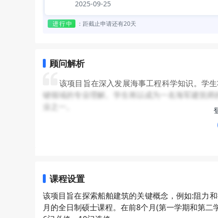
2025-09-25
进行中
：
距截止申请还有20天
顾问解析
该项目旨在深入发展海事工程科学知识。学生
键领域的专业理解。学生将以成为一名海军建筑师
业之一。
就业服务
：毕业生可成为一名海
Lloyd’sRegister,Carnival,BMT,NigelGe
导。
招生特点
：申请者需要有工程、海洋工程、海
课程设置
建筑学的学位，或者在海洋学院学习，也可能会考虑。
该项目旨在探索船舶建筑的关键概念，例如:阻力和
月的全日制硕士课程。在前8个月(第一学期和第二