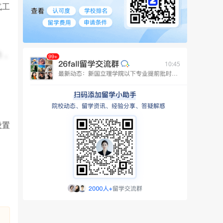
气工
力，
10:45
设置