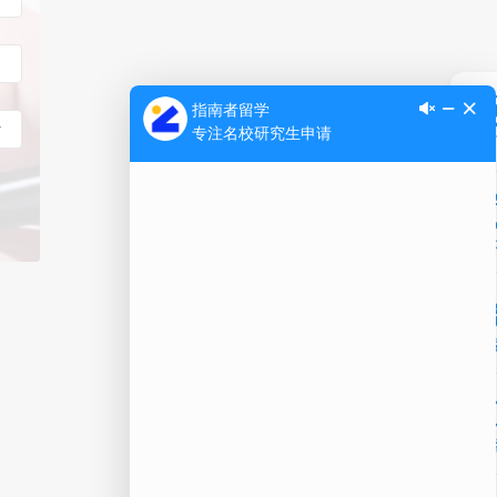
Ap
公
微信
在线