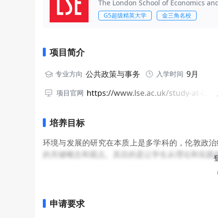
The London School of Economics and 
G5超级精英大学
金三角名校
项目简介
公共政策与事务
9月
专业方向
入学时间
https://www.lse.ac.uk/study-at-lse/graduate/msc-environment-and-development
项目官网
培养目标
环境与发展的研究在本质上是多学科的，伦敦政治
的关键概念和观点。其目的是让学生从理论和实践
当今自然环境正发生着剧变，与此同时，人类社会
硕士项目面向关注环境与发展之间联系的学生，旨
理和评估技能。
申请要求
在伦敦政治经济学院环境与发展理学硕士项目学习