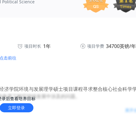
第
名
第
名
Political Science
1年
34700英镑/年
项目时长
项目学费
点击前往
经济学院环境与发展理学硕士项目课程寻求整合核心社会科学
的角度了解可持续发展中涉及的问题。
登录后查看培养目标
立即登录
展开
和经济也正在经历深刻的变革。伦敦政治经济学院环境与发展
在加深学生对发展中国家的环境和发展政策的认识，提升学生
期间，学生将深入了解环境恶化与低水平发展之间的联系，锻