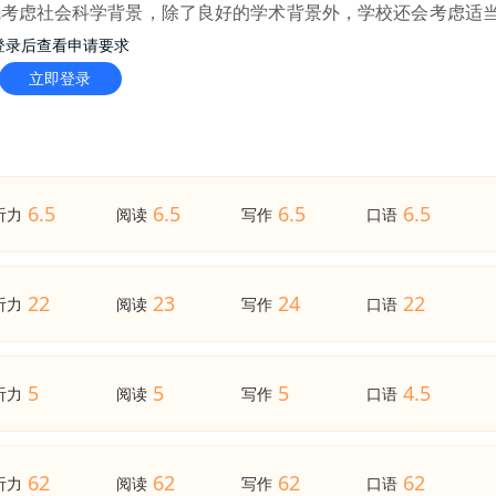
先考虑社会科学背景，除了良好的学术背景外，学校还会考虑适
到用人单位的青睐，获得良好的职业前景。
登录后查看申请要求
立即登录
6.5
6.5
6.5
6.5
听力
阅读
写作
口语
22
23
24
22
听力
阅读
写作
口语
5
5
5
4.5
听力
阅读
写作
口语
62
62
62
62
听力
阅读
写作
口语