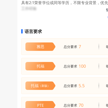
具有2:1荣誉学位或同等学历，不限专业背景，优
持续性经济政策的分析能力。毕业后，学生将能受
工作经验
语言要求
7
雅思
总分要求
100
托福
总分要求
5.5
托福
总分要求
（新版）
70
PTE
总分要求