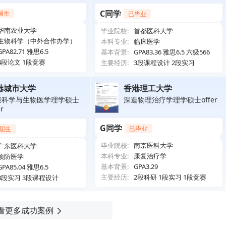
C同学
届生
已毕业
华南农业大学
毕业院校:
首都医科大学
生物科学（中外合作办学）
本科专业:
临床医学
GPA82.71 雅思6.5
基本背景:
GPA83.36 雅思6.5 六级566
4段论文 1段竞赛
主要经历:
3段课程设计 2段实习
港城市大学
香港理工大学
康科学与生物医学理学硕士
深造物理治疗学理学硕士offer
er
G同学
已毕业
届生
毕业院校:
南京医科大学
广东医科大学
本科专业:
康复治疗学
预防医学
基本背景:
GPA3.29
GPA85.04 雅思6.5
主要经历:
2段科研 1段实习 1段竞赛
3段实习 3段课程设计
看更多成功案例