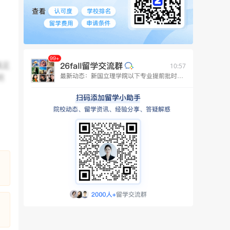
将对
养学
的生
习并
满足
10:57
明