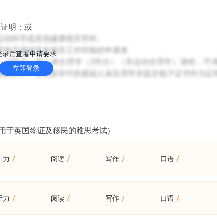
损伤管理领域最先进的诊断评估工具和治疗方式。例如，学生
面的认识。香港中文大学体育医学与健康科学理学硕士课程培
级证明；或
而能够激励运动员/运动爱好者等改变不良健康习惯，养成健康
运动科学或其他健康相关学科。
验分享的平台，促进跨学科合作；并给学生提供向海外专家学
育相关领域具备相关工作经验的申请者
登录后查看申请要求
（3学分）和人体生理学（3学分）（非运动生理学）课程，不
立即登录
骼解剖学、运动医学中的基础人体生理学并提交电子证书作为证
（用于英国签证及移民的雅思考试）
/
/
/
/
听力
阅读
写作
口语
/
/
/
/
听力
阅读
写作
口语