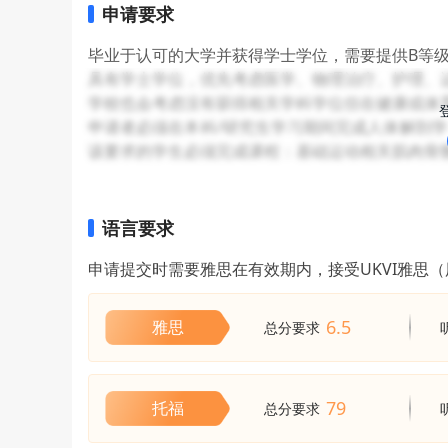
能，提高专业能力。运动医学课程向学生介绍运动
申请要求
运动软组织受伤的原因、治疗及康复有更深刻更全
毕业于认可的大学并获得学士学位，需要提供B等
生对危害健康行为和运动风险因素评估的能力，从
具有学士学位，优先考虑医学、物理治疗、护理、
活方式；为不同健康学科的专业人士提供一个在经
学校也会考虑没有获得相关学科学位但在健康或体
交流知识的机会。
申请者必须在本科/研究生学习期间完成人体解剖学
该要求的学生必须完成课程：基础运动相关肌肉骨
语言要求
申请提交时需要雅思在有效期内，接受UKVI雅思
6.5
雅思
总分要求
79
托福
总分要求