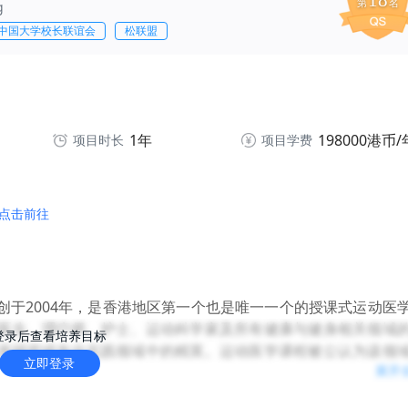
18
第
名
g
中国大学校长联谊会
松联盟
1年
198000港币/
项目时长
项目学费
点击前往
于2004年，是香港地区第一个也是唯一一个的授课式运动医
医生、理疗师、护士、运动科学家及所有健康与健身相关领域
登录后查看培养目标
床研究或专业实践领域中的精英。运动医学课程被公认为该领
立即登录
展开
士旨在为学生提供运动医学及健康科学方面的最前沿的知识和
握关于运动医学及健康科学的深入知识，同时注重提升自身专