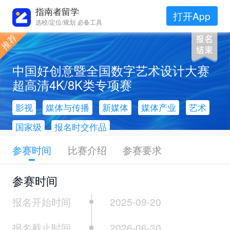
指南者留学
打开App
选校/定位/规划 必备工具
中国好创意暨全国数字艺术设计大赛
超高清4K/8K类专项赛
影视
媒体与传播
新媒体
媒体产业
艺术
国家级
报名时交作品
参赛时间
比赛介绍
参赛要求
参赛时间
报名开始时间
2025-09-20
报名截止时间
2026-06-30