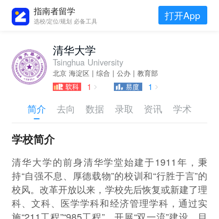
指南者留学
打开App
选校/定位/规划 必备工具
清华大学
Tsinghua University
北京 海淀区 | 综合 | 公办 | 教育部
1
1
简介
去向
数据
录取
资讯
学术
学校简介
清华大学的前身清华学堂始建于1911年，秉
持“自强不息、厚德载物”的校训和“行胜于言”的
校风。改革开放以来，学校先后恢复或新建了理
科、文科、医学学科和经济管理学科，通过实
施“211工程”“985工程”，开展“双一流”建设。目