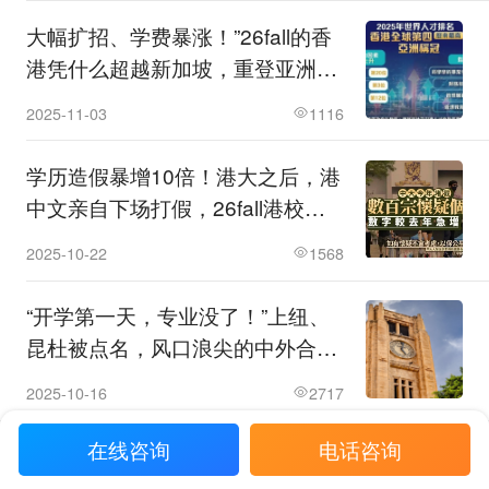
大幅扩招、学费暴涨！”26fall的香
港凭什么超越新加坡，重登亚洲之
巅？
2025-11-03
1116
学历造假暴增10倍！港大之后，港
中文亲自下场打假，26fall港校彻
底坐不住了！
2025-10-22
1568
“开学第一天，专业没了！”上纽、
昆杜被点名，风口浪尖的中外合办
还能火多久？
2025-10-16
2717
App查看更多留学资讯
在线咨询
电话咨询