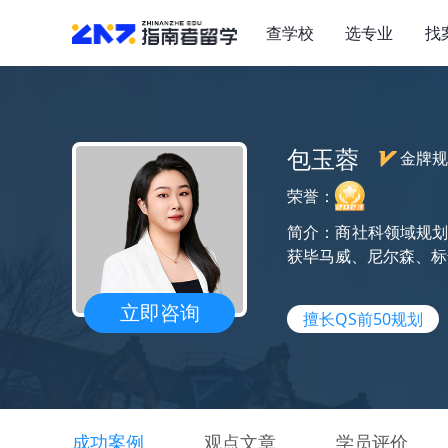
查学校
选专业
找
包玉蓉
金牌规
荣誉：
简介：商社科领域规
获毕马威、尼尔森、标
立即咨询
擅长QS前50规划
成功案例
观点文章
学员评价