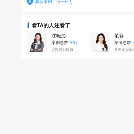
真实案例，假一赔万
看TA的人还看了
沈晓彤
范蓉
587
案例总数
案例总数
资深规划导师
首席规划导