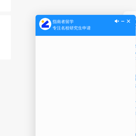
Ap
公
微信
在线