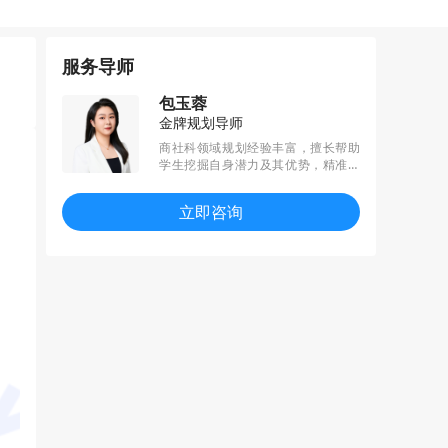
服务导师
包玉蓉
金牌规划导师
商社科领域规划经验丰富，擅长帮助
学生挖掘自身潜力及其优势，精准把
控学员提升需求，统筹规划执行进
度。所带学员于规划期收获毕马威、
立即咨询
尼尔森、标普等多个名企实习offer，
成功拿到港三新二、G5等多所名校录
取。