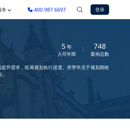
400 987 6697
服务
登录
5
748
年
入司年限
案例总数
员提升需求，统筹规划执行进度。所带学员于规划期收
取。