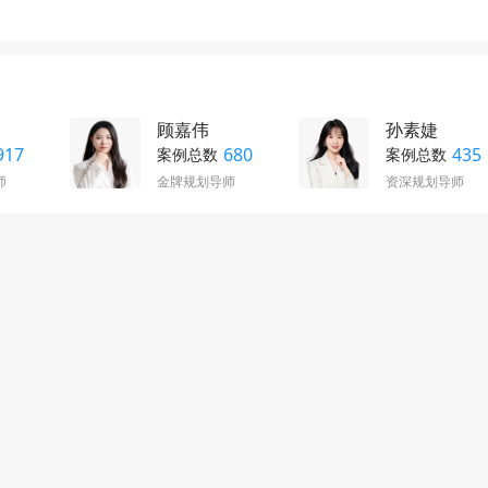
顾嘉伟
孙素婕
917
680
435
案例总数
案例总数
师
金牌规划导师
资深规划导师