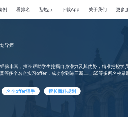
案例
看排名
逛热点
下载App
关于我们
更多
划导师
划经验丰富，擅长帮助学生挖掘自身潜力及其优势，精准把控学
普等多个名企实习offer，成功拿到港三新二、G5等多所名校录
名企offer猎手
擅长商科规划