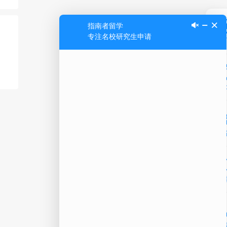
Ap
公
微信
在线
电话