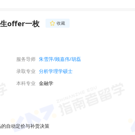
offer一枚
收藏
服务导师
朱雪萍
/顾嘉伟
/胡磊
录取专业
分析学理学硕士
本科专业
金融学

品的自动定价与补货决策
网络不给力，请刷新重试