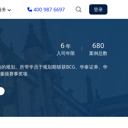
400 987 6697
服务
登录
6
680
年
入司年限
案例总数
的规划。所带学员于规划期斩获BCG、华泰证券、华
重量级赛事奖项