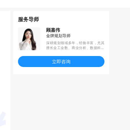
服务导师
顾嘉伟
金牌规划导师
深耕规划领域多年，经验丰富，尤其
擅长金工金数、商业分析、数据科学
等方向的规划。所带学员于规划期斩
获BCG、华泰证券、华为等多个名企o
立即咨询
ffer，收获“花旗杯”、美团商业分析大
赛、蚂蚁集团金融智能挑战赛等重量
级赛事奖项