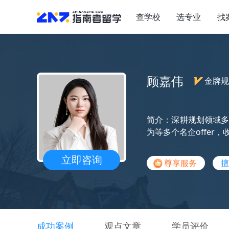
查学校
选专业
找
顾嘉伟
金牌规
简介：深耕规划领域多
为等多个名企offe
立即咨询
尊享服务
擅
成功案例
观点文章
学员评价