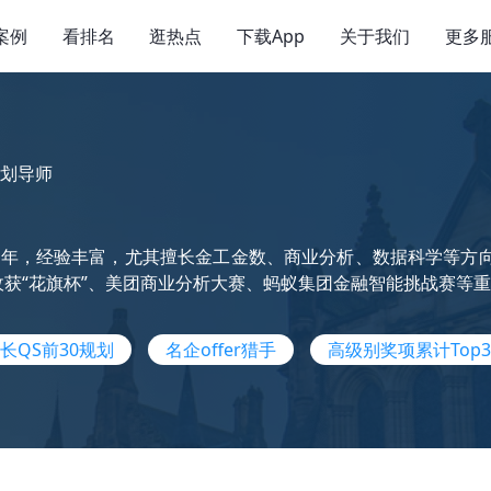
案例
看排名
逛热点
下载App
关于我们
更多
划导师
年，经验丰富，尤其擅长金工金数、商业分析、数据科学等方向
r，收获“花旗杯”、美团商业分析大赛、蚂蚁集团金融智能挑战赛等
长QS前30规划
名企offer猎手
高级别奖项累计Top3