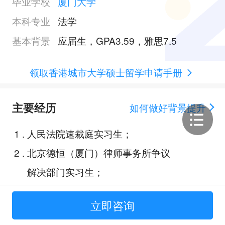
毕业学校
厦门大学
本科专业
法学
基本背景
应届生，GPA3.59，雅思7.5
领取香港城市大学硕士留学申请手册
主要经历
如何做好背景提升
1
.
人民法院速裁庭实习生；
2
.
北京德恒（厦门）律师事务所争议
解决部门实习生；
3
.
创新训练项目：基于大数据和算法
立即咨询
的超助推现象及其法律规制；