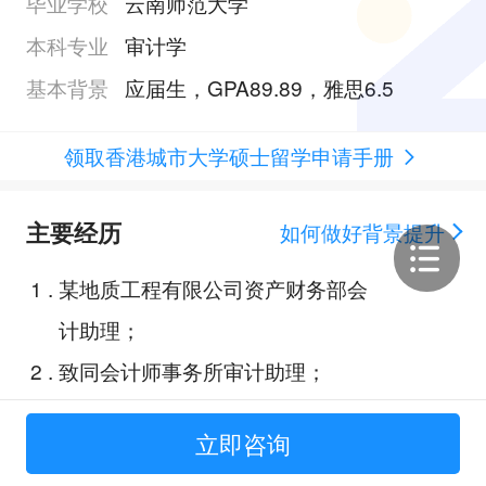
毕业学校
云南师范大学
本科专业
审计学
基本背景
应届生，GPA89.89，雅思6.5
领取香港城市大学硕士留学申请手册
主要经历
如何做好背景提升
1
.
某地质工程有限公司资产财务部会
计助理；
2
.
致同会计师事务所审计助理；
3
.
信永中和会计师事务所审计助理；
立即咨询
4
.
组织行为学-企业内卷化：组织僵